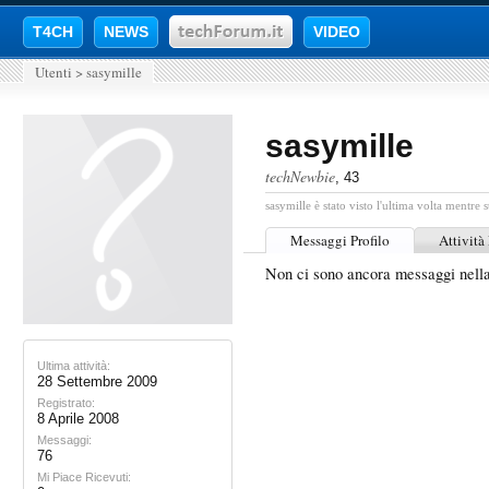
T4CH
NEWS
VIDEO
Utenti
>
sasymille
sasymille
techNewbie
, 43
sasymille è stato visto l'ultima volta mentre s
Messaggi Profilo
Attività
Non ci sono ancora messaggi nella
Ultima attività:
28 Settembre 2009
Registrato:
8 Aprile 2008
Messaggi:
76
Mi Piace Ricevuti: