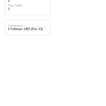
0
Punti Trofeo:
0
Compleanno:
5 Febbraio 1983
(Età: 43)