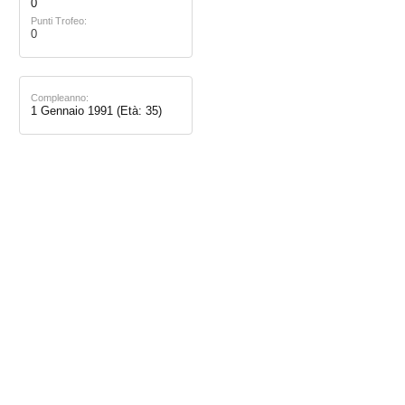
0
Punti Trofeo:
0
Compleanno:
1 Gennaio 1991
(Età: 35)