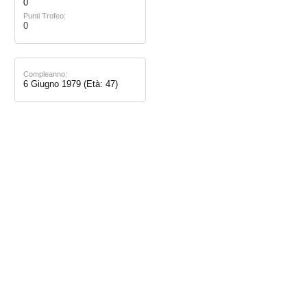
0
Punti Trofeo:
0
Compleanno:
6 Giugno 1979
(Età: 47)