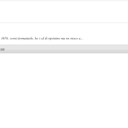
670, vorrei formattarlo, ho i cd di ripristino ma nn riesco a...
ont