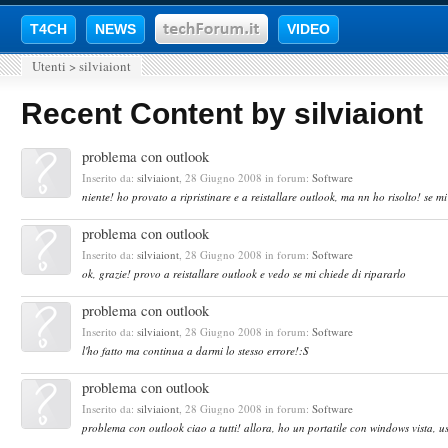
T4CH
NEWS
VIDEO
Utenti
>
silviaiont
Recent Content by silviaiont
problema con outlook
Inserito da:
silviaiont
,
28 Giugno 2008
in forum:
Software
niente! ho provato a ripristinare e a reistallare outlook, ma nn ho risolto! se mi
problema con outlook
Inserito da:
silviaiont
,
28 Giugno 2008
in forum:
Software
ok, grazie! provo a reistallare outlook e vedo se mi chiede di ripararlo
problema con outlook
Inserito da:
silviaiont
,
28 Giugno 2008
in forum:
Software
l'ho fatto ma continua a darmi lo stesso errore!:S
problema con outlook
Inserito da:
silviaiont
,
28 Giugno 2008
in forum:
Software
problema con outlook ciao a tutti! allora, ho un portatile con windows vista, us