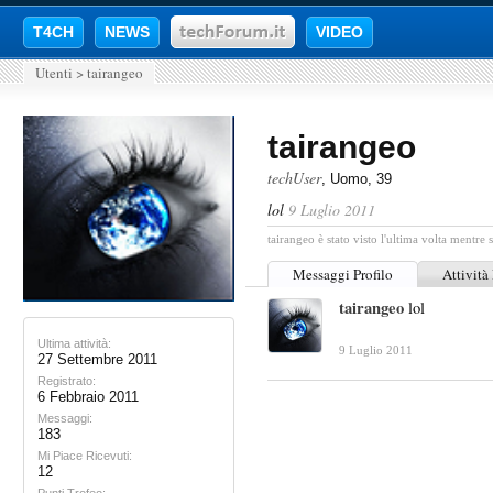
T4CH
NEWS
VIDEO
Utenti
>
tairangeo
tairangeo
techUser
, Uomo, 39
lol
9 Luglio 2011
tairangeo è stato visto l'ultima volta mentre 
Messaggi Profilo
Attività
tairangeo
lol
Ultima attività:
9 Luglio 2011
27 Settembre 2011
Registrato:
6 Febbraio 2011
Messaggi:
183
Mi Piace Ricevuti:
12
Punti Trofeo: