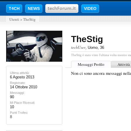
T4CH
NEWS
VIDEO
Utenti
>
TheStig
TheStig
techUser
, Uomo, 36
TheStig è stato visto l'ultima volta mentre st
Messaggi Profilo
Attività
Non ci sono ancora messaggi nella
Ultima attività:
6 Agosto 2013
Registrato:
14 Ottobre 2010
Messaggi:
90
Mi Piace Ricevuti:
10
Punti Trofeo:
8