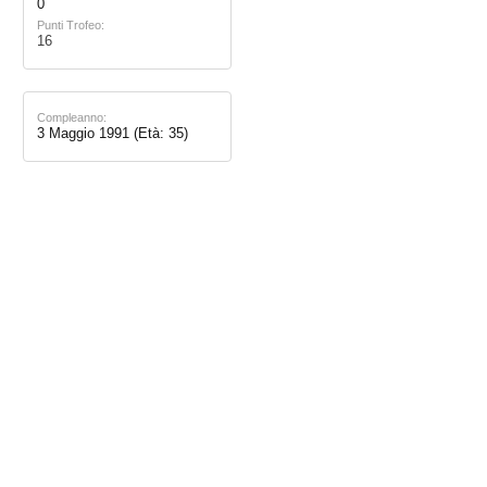
0
Punti Trofeo:
16
Compleanno:
3 Maggio 1991
(Età: 35)