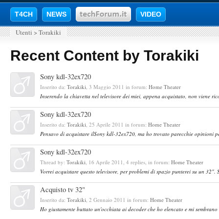
T4CH
NEWS
VIDEO
Utenti
>
Torakiki
Recent Content by Torakiki
Sony kdl-32ex720
Inserito da:
Torakiki
,
3 Maggio 2011
in forum:
Home Theater
Inserendo la chiavetta nel televisore dei miei, appena acquistato, non viene ric
Sony kdl-32ex720
Inserito da:
Torakiki
,
25 Aprile 2011
in forum:
Home Theater
Pensavo di acquistare ilSony kdl-32ex720, ma ho trovato parecchie opinioni pe
Sony kdl-32ex720
Thread by:
Torakiki
,
16 Aprile 2011
, 4 replies, in forum:
Home Theater
Vorrei acquistare questo televisore, per problemi di spazio punterei su un 32". S
Acquisto tv 32"
Inserito da:
Torakiki
,
2 Gennaio 2011
in forum:
Home Theater
Ho giustamente buttato un'occhiata ai decoder che ho elencato e mi sembrano tu