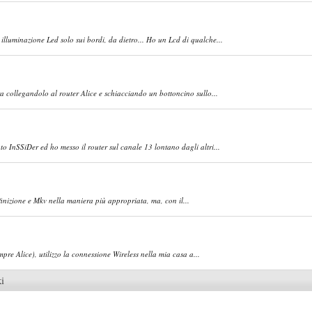
 illuminazione Led solo sui bordi, da dietro... Ho un Lcd di qualche...
a collegandolo al router Alice e schiacciando un bottoncino sullo...
to InSSiDer ed ho messo il router sul canale 13 lontano dagli altri...
finizione e Mkv nella maniera più appropriata, ma, con il...
mpre Alice), utilizzo la connessione Wireless nella mia casa a...
ki