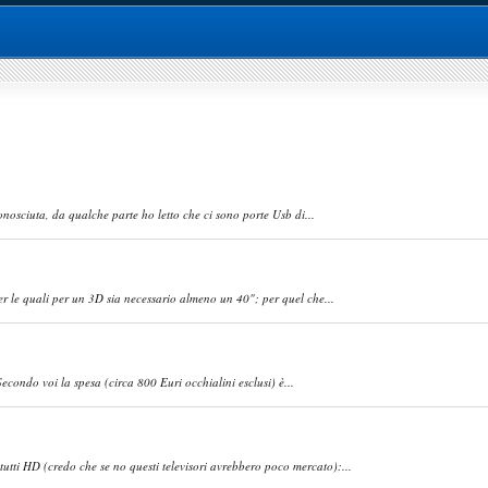
onosciuta, da qualche parte ho letto che ci sono porte Usb di...
r le quali per un 3D sia necessario almeno un 40"; per quel che...
econdo voi la spesa (circa 800 Euri occhialini esclusi) è...
tti HD (credo che se no questi televisori avrebbero poco mercato):...