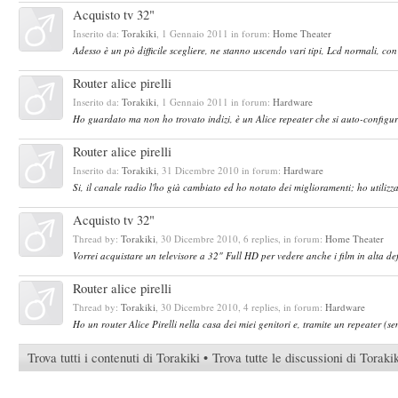
Acquisto tv 32"
Inserito da:
Torakiki
,
1 Gennaio 2011
in forum:
Home Theater
Adesso è un pò difficile scegliere, ne stanno uscendo vari tipi, Lcd normali, con
Router alice pirelli
Inserito da:
Torakiki
,
1 Gennaio 2011
in forum:
Hardware
Ho guardato ma non ho trovato indizi, è un Alice repeater che si auto-configur
Router alice pirelli
Inserito da:
Torakiki
,
31 Dicembre 2010
in forum:
Hardware
Si, il canale radio l'ho già cambiato ed ho notato dei miglioramenti; ho utilizza
Acquisto tv 32"
Thread by:
Torakiki
,
30 Dicembre 2010
, 6 replies, in forum:
Home Theater
Vorrei acquistare un televisore a 32" Full HD per vedere anche i film in alta de
Router alice pirelli
Thread by:
Torakiki
,
30 Dicembre 2010
, 4 replies, in forum:
Hardware
Ho un router Alice Pirelli nella casa dei miei genitori e, tramite un repeater (se
Trova tutti i contenuti di Torakiki
Trova tutte le discussioni di Toraki