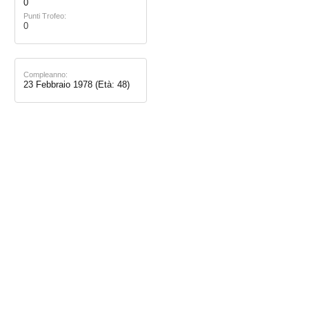
0
Punti Trofeo:
0
Compleanno:
23 Febbraio 1978
(Età: 48)