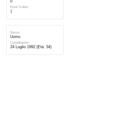
0
Punti Trofeo:
1
Sesso:
Uomo
Compleanno:
24 Luglio 1992
(Età: 34)