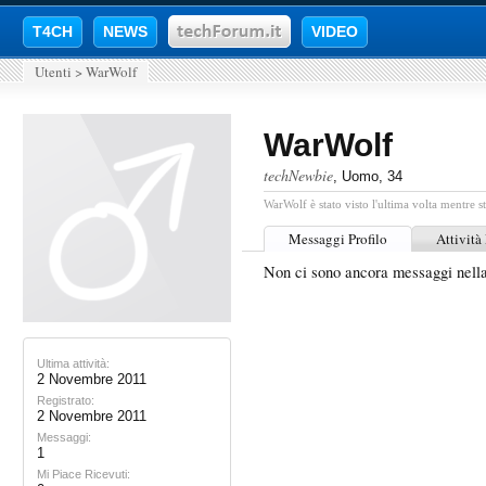
T4CH
NEWS
VIDEO
Utenti
>
WarWolf
WarWolf
techNewbie
, Uomo, 34
WarWolf è stato visto l'ultima volta mentre s
Messaggi Profilo
Attività
Non ci sono ancora messaggi nell
Ultima attività:
2 Novembre 2011
Registrato:
2 Novembre 2011
Messaggi:
1
Mi Piace Ricevuti: