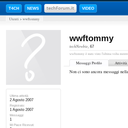
T4CH
NEWS
VIDEO
Utenti
>
wwftommy
wwftommy
techNewbie
, 67
wwftommy è stato visto l'ultima volta mentre
Messaggi Profilo
Attività
Non ci sono ancora messaggi nel
Ultima attività:
2 Agosto 2007
Registrato:
1 Agosto 2007
Messaggi:
1
Mi Piace Ricevuti: