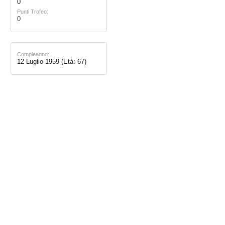
0
Punti Trofeo:
0
Compleanno:
12 Luglio 1959
(Età: 67)