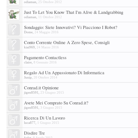
odiaman
,
25 Ottobre 2012
Just To Let You Know That I'm Alive & Landgrabbing
odiaman
,
11 Ottobre 2012
Sondaggio: Siete Innovativi? Vi Piacciono I Robot?
Dome
,
24 Maggio 2016
Conto Corrente Online A Zero Spese, Consigli
kiai969
,
24 Marzo 2016
Pagamento Contactless
claire
,
8 Gennaio 2016
Regalo Ad Un Appassionato Di Informatica
Junip
,
20 Ottobre 2014
Conrad.it Opinione
jigen8591
,
23 Giugno 2015
Avete Mei Comprato Su Conrad.it?
jigen8591
,
3 Giugno 2015
Ricerca Di Un Lavoro
luca877
,
1 Giugno 2015
Disdire Tre
fedet
,
8 Aprile 2015