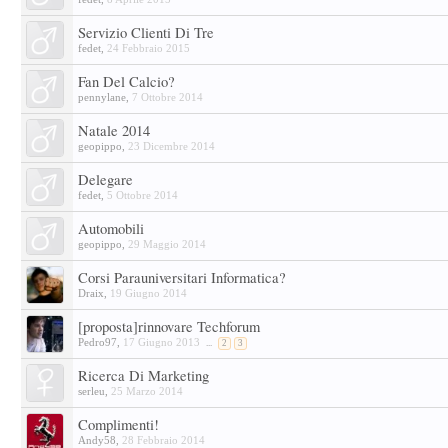
Servizio Clienti Di Tre
fedet
,
24 Febbraio 2015
Fan Del Calcio?
pennylane
,
7 Ottobre 2014
Natale 2014
geopippo
,
23 Dicembre 2014
Delegare
fedet
,
5 Ottobre 2014
Automobili
geopippo
,
29 Maggio 2014
Corsi Parauniversitari Informatica?
Draix
,
19 Giugno 2014
[proposta]rinnovare Techforum
Pedro97
,
17 Giugno 2013
...
2
3
Ricerca Di Marketing
serleu
,
25 Marzo 2014
Complimenti!
Andy58
,
28 Febbraio 2014