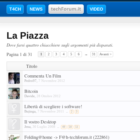
T4CH
NEWS
VIDEO
La Piazza
Dove farsi quattro chiacchiere sugli argomenti più disparati.
Pagina 1 di 31
1
2
3
4
5
6
→
31
Avanti >
Titolo
Commenta Un Film
Pedro97
,
7 Novembre 2012
Bitcoin
Davide
,
28 Ottobre 2012
Libertà di scegliere i software!
Bujinga
,
7 Novembre 2011
...
2
3
Il vostro Desktop
Jena
,
30 Luglio 2008
...
49
50
51
Folding@home -> F@h-techforum.it (222861)