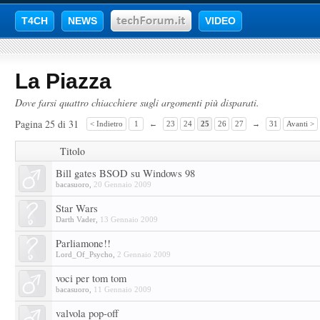
T4CH
NEWS
VIDEO
La Piazza
Dove farsi quattro chiacchiere sugli argomenti più disparati.
Pagina 25 di 31
< Indietro
1
←
23
24
25
26
27
→
31
Avanti >
Titolo
Bill gates BSOD su Windows 98
bacasuoro
,
20 Gennaio 2009
Star Wars
Darth Vader
,
13 Gennaio 2009
Parliamone!!
Lord_Of_Psycho
,
2 Gennaio 2009
voci per tom tom
bacasuoro
,
11 Gennaio 2009
valvola pop-off