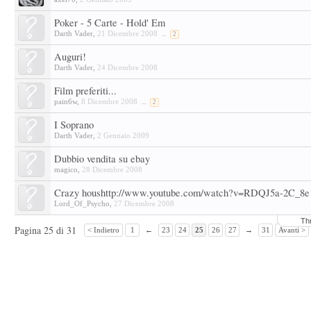
Poker - 5 Carte - Hold' Em
Darth Vader
,
21 Dicembre 2008
...
2
Auguri!
Darth Vader
,
24 Dicembre 2008
Film preferiti...
pain6w
,
8 Dicembre 2008
...
2
I Soprano
Darth Vader
,
2 Gennaio 2009
Dubbio vendita su ebay
magico
,
28 Dicembre 2008
Crazy houshttp://www.youtube.com/watch?v=RDQJ5a-2C_8e
Lord_Of_Psycho
,
27 Dicembre 2008
Th
Pagina 25 di 31
< Indietro
1
←
23
24
25
26
27
→
31
Avanti >