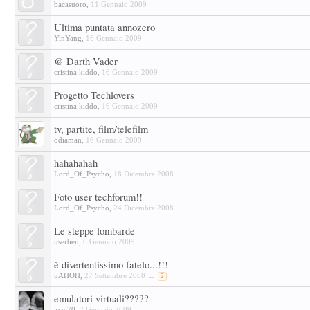
bacasuoro
,
11 Gennaio 2009
Ultima puntata annozero
YinYang
,
16 Gennaio 2009
@ Darth Vader
cristina kiddo
,
16 Gennaio 2009
Progetto Techlovers
cristina kiddo
,
16 Gennaio 2009
tv, partite, film/telefilm
odiaman
,
16 Gennaio 2009
hahahahah
Lord_Of_Psycho
,
18 Dicembre 2008
Foto user techforum!!
Lord_Of_Psycho
,
24 Dicembre 2008
Le steppe lombarde
userben
,
6 Gennaio 2009
è divertentissimo fatelo...!!!
uAHOH
,
27 Settembre 2008
...
2
emulatori virtuali?????
axel70
,
2 Gennaio 2009