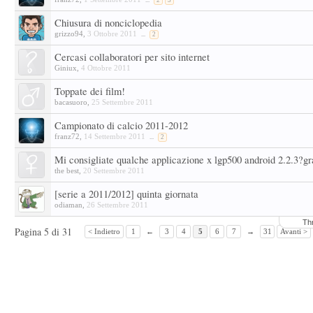
...
2
3
Chiusura di nonciclopedia
grizzo94
,
3 Ottobre 2011
...
2
Cercasi collaboratori per sito internet
Giniux
,
4 Ottobre 2011
Toppate dei film!
bacasuoro
,
25 Settembre 2011
Campionato di calcio 2011-2012
franz72
,
14 Settembre 2011
...
2
Mi consigliate qualche applicazione x lgp500 android 2.2.3?gr
the best
,
20 Settembre 2011
[serie a 2011/2012] quinta giornata
odiaman
,
26 Settembre 2011
Th
Pagina 5 di 31
< Indietro
1
←
3
4
5
6
7
→
31
Avanti >