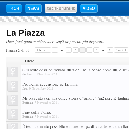
T4CH
NEWS
VIDEO
La Piazza
Dove farsi quattro chiacchiere sugli argomenti più disparati.
Pagina 5 di 31
< Indietro
1
←
3
4
5
6
7
→
31
Avanti >
Titolo
Guardate cosa ho trovato sul web...io la penso come lui, e voi
the best
,
1 Dicembre 2011
Problema accensione pc hp mini
ilex
,
9 Novembre 2011
Mi presento con una dolce storia d"'amore" /in2 perchè lughin
Bujinga
,
7 Novembre 2011
Fine della storia...
Bujinga
,
7 Novembre 2011
È tecnicamente possibile entrare nel pc di un altro e cancellar