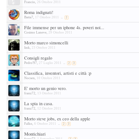
Francio
,
26 Ottobre 2011
Roma indignati!
Batta7
,
17 Ottobre 2011
...
2
File immense per un iphone 4s. poveri noi...
Cosimo Laneve
,
29 Ottobre 2011
Morto marco simoncelli
link
,
23 Ottobre 2011
Consigli regalo
Pedro'97
,
27 Luglio 2011
...
2
3
Classifica, inventori, artisti e città :p
Nocsen
,
10 Ottobre 2011
E' morto un genio vero.
franz72
,
13 Ottobre 2011
La spia in casa.
franz72
,
12 Ottobre 2011
Morto steve jobs, ex ceo della apple
Falko
,
6 Ottobre 2011
...
2
3
Montichiari
franz72
,
1 Settembre 2011