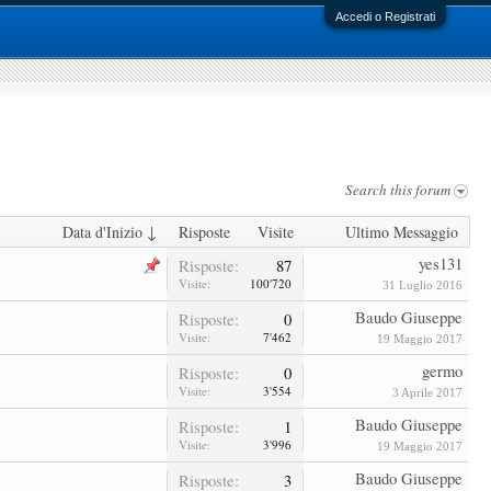
Accedi o Registrati
Search this forum
Data d'Inizio ↓
Risposte
Visite
Ultimo Messaggio
yes131
Risposte:
87
Visite:
100'720
31 Luglio 2016
Baudo Giuseppe
Risposte:
0
Visite:
7'462
19 Maggio 2017
germo
Risposte:
0
Visite:
3'554
3 Aprile 2017
Baudo Giuseppe
Risposte:
1
Visite:
3'996
19 Maggio 2017
Baudo Giuseppe
Risposte:
3