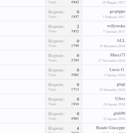
Visite:
4'842
19 Maggio 2017
geopippo
Risposte:
0
Visite:
1'857
7 Febbraio 2017
willywoka
Risposte:
2
Visite:
3'832
7 Gennaio 2017
ALL
Risposte:
0
Visite:
1'799
19 Dicembre 2016
Musci73
Risposte:
0
Visite:
2'395
17 Novembre 2016
Lucia G.
Risposte:
0
Visite:
3'082
1 Ottobre 2016
giugi
Risposte:
0
Visite:
1'713
19 Settembre 2016
Ufres
Risposte:
0
Visite:
1'816
26 Agosto 2016
giuli86
Risposte:
0
Visite:
4'801
22 Agosto 2016
Baudo Giuseppe
Risposte:
4
Visite:
3'418