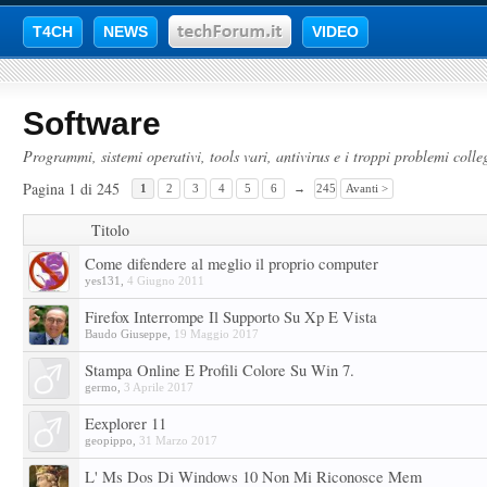
T4CH
NEWS
VIDEO
Software
Programmi, sistemi operativi, tools vari, antivirus e i troppi problemi colleg
Pagina 1 di 245
1
2
3
4
5
6
→
245
Avanti >
Titolo
Come difendere al meglio il proprio computer
yes131
,
4 Giugno 2011
Firefox Interrompe Il Supporto Su Xp E Vista
Baudo Giuseppe
,
19 Maggio 2017
Stampa Online E Profili Colore Su Win 7.
germo
,
3 Aprile 2017
Eexplorer 11
geopippo
,
31 Marzo 2017
L' Ms Dos Di Windows 10 Non Mi Riconosce Mem