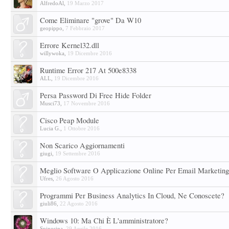
AlfredoAl
,
19 Marzo 2017
Come Eliminare "grove" Da W10
geopippo
,
7 Febbraio 2017
Errore Kernel32.dll
willywoka
,
19 Dicembre 2016
Runtime Error 217 At 500e8338
ALL
,
19 Dicembre 2016
Persa Password Di Free Hide Folder
Musci73
,
17 Novembre 2016
Cisco Peap Module
Lucia G.
,
1 Ottobre 2016
Non Scarico Aggiornamenti
giugi
,
19 Settembre 2016
Meglio Software O Applicazione Online Per Email Marketin
Ufres
,
26 Agosto 2016
Programmi Per Business Analytics In Cloud, Ne Conoscete?
giuli86
,
22 Agosto 2016
Windows 10: Ma Chi È L'amministratore?
Spinosina
,
29 Aprile 2016