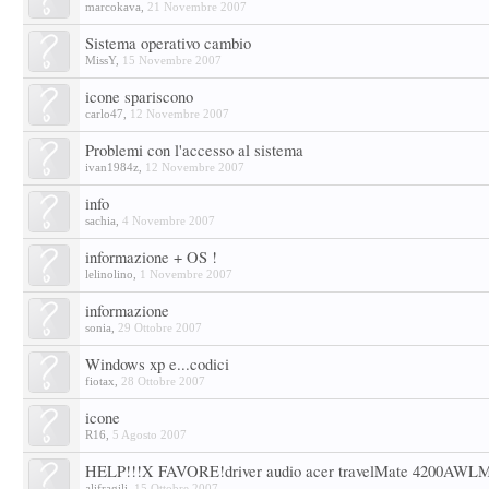
marcokava
,
21 Novembre 2007
Sistema operativo cambio
MissY
,
15 Novembre 2007
icone spariscono
carlo47
,
12 Novembre 2007
Problemi con l'accesso al sistema
ivan1984z
,
12 Novembre 2007
info
sachia
,
4 Novembre 2007
informazione + OS !
lelinolino
,
1 Novembre 2007
informazione
sonia
,
29 Ottobre 2007
Windows xp e...codici
fiotax
,
28 Ottobre 2007
icone
R16
,
5 Agosto 2007
HELP!!!X FAVORE!driver audio acer travelMate 4200AWL
alifragili
,
15 Ottobre 2007