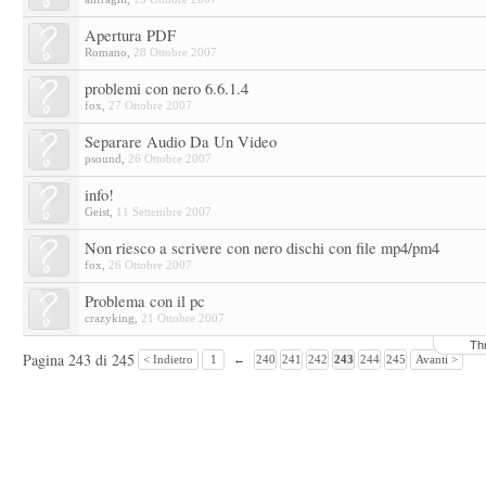
Apertura PDF
Romano
,
28 Ottobre 2007
problemi con nero 6.6.1.4
fox
,
27 Ottobre 2007
Separare Audio Da Un Video
psound
,
26 Ottobre 2007
info!
Geist
,
11 Settembre 2007
Non riesco a scrivere con nero dischi con file mp4/pm4
fox
,
26 Ottobre 2007
Problema con il pc
crazyking
,
21 Ottobre 2007
Th
Pagina 243 di 245
< Indietro
1
←
240
241
242
243
244
245
Avanti >