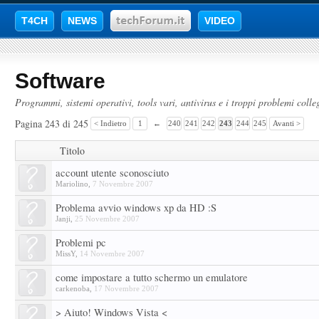
T4CH
NEWS
VIDEO
Software
Programmi, sistemi operativi, tools vari, antivirus e i troppi problemi colleg
Pagina 243 di 245
< Indietro
1
←
240
241
242
243
244
245
Avanti >
Titolo
account utente sconosciuto
Mariolino
,
7 Novembre 2007
Problema avvio windows xp da HD :S
Janji
,
25 Novembre 2007
Problemi pc
MissY
,
14 Novembre 2007
come impostare a tutto schermo un emulatore
carkenoba
,
17 Novembre 2007
> Aiuto! Windows Vista <