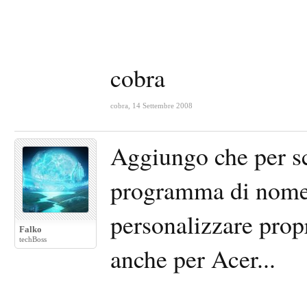
cobra
cobra
,
14 Settembre 2008
Aggiungo che per s
programma di nome 
personalizzare propr
Falko
techBoss
anche per Acer...