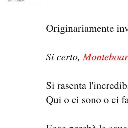
techAddicted
Originariamente in
Si certo,
Monteboar
Si rasenta l'incred
Qui o ci sono o ci f
Ecco perchè la scuol