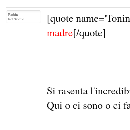
[quote name='Tonin
Rubio
techNewbie
madre
[/quote]
Si rasenta l'incred
Qui o ci sono o ci f