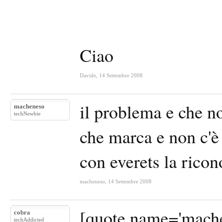
Ciao
Davide
,
14 Settembre 2008
il problema e che 
macheneso
techNewbie
che marca e non c'
con everets la ricon
macheneso
,
14 Settembre 2008
[quote name='mache
cobra
techAddicted