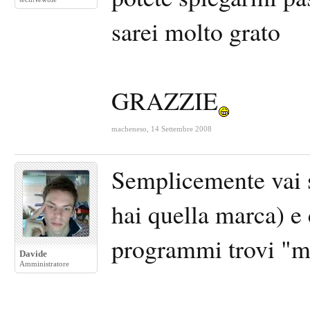
sarei molto grato
GRAZZIE
macheneso
,
14 Settembre 2008
Semplicemente vai s
hai quella marca) e 
programmi trovi "m
Davide
Amministratore