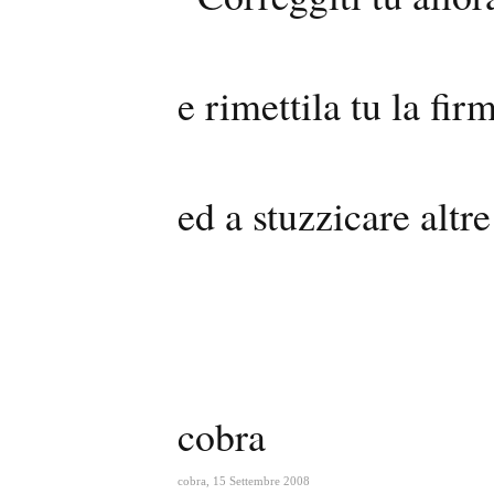
e rimettila tu la fi
ed a stuzzicare altr
cobra
cobra
,
15 Settembre 2008