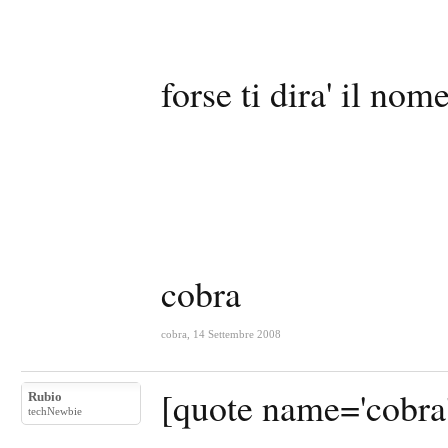
forse ti dira' il no
cobra
cobra
,
14 Settembre 2008
[quote name='cobra
Rubio
techNewbie