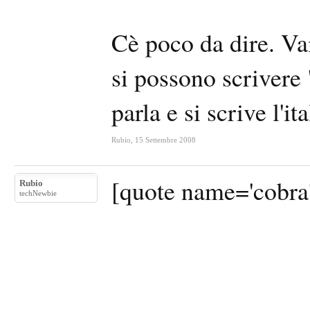
Cè poco da dire. Vai
si possono scrivere 
parla e si scrive l'ita
Rubio
,
15 Settembre 2008
[quote name='cobra
Rubio
techNewbie