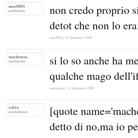
non credo proprio s
max0005
techNewbie
detot che non lo er
max0005
,
13 Settembre 2008
si lo so anche ha m
macheneso
techNewbie
qualche mago dell'i
macheneso
,
13 Settembre 2008
[quote name='mache
cobra
techAddicted
detto di no,ma io p