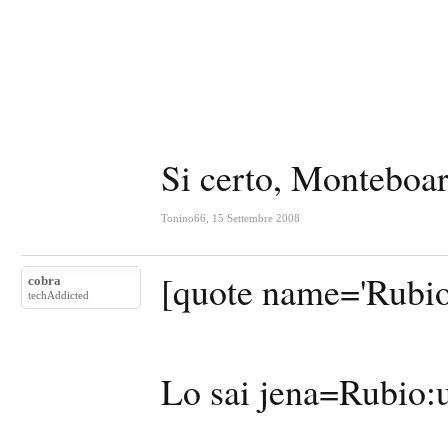
Si certo, Monteboa
Tonino66
,
15 Settembre 2008
[quote name='Rubio
cobra
techAddicted
Lo sai jena=Rubio: