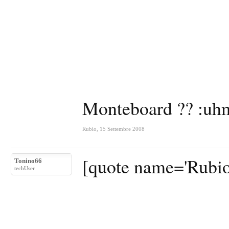
Monteboard ?? :uh
Rubio
,
15 Settembre 2008
[quote name='Rubio
Tonino66
techUser