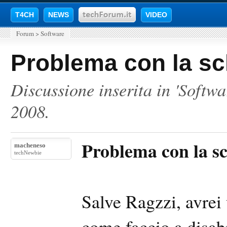
T4CH
NEWS
VIDEO
Forum
>
Software
Problema con la sc
Discussione inserita in '
Softwa
2008
.
Problema con la sc
macheneso
techNewbie
Salve Ragzzi, avrei
come faccio a disabi