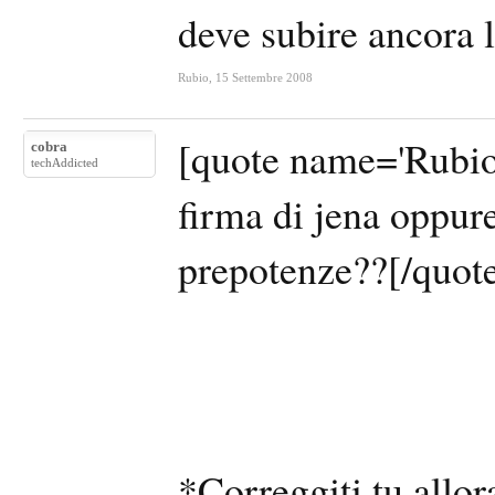
deve subire ancora 
Rubio
,
15 Settembre 2008
[quote name='Rubio
cobra
techAddicted
firma di jena oppure
prepotenze??[/quot
*Correggiti tu allor