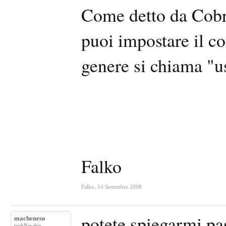
Come detto da Cobr
puoi impostare il c
genere si chiama "us
Falko
Falko
,
14 Settembre 2008
potete spiegarmi pa
macheneso
techNewbie