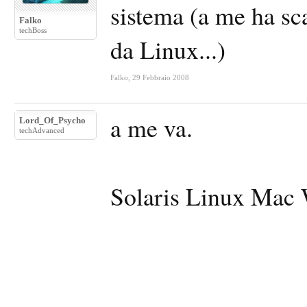
sistema (a me ha sca
Falko
techBoss
da Linux...)
Falko
,
29 Febbraio 2008
a me va.
Lord_Of_Psycho
techAdvanced
Solaris Linux Mac