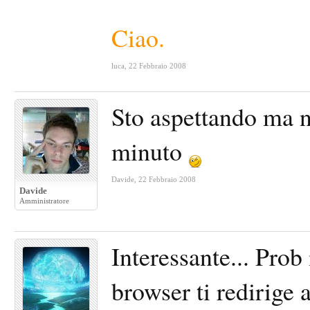
Ciao.
luca
,
22 Febbraio 2008
Sto aspettando ma no
minuto
Davide
,
22 Febbraio 2008
Davide
Amministratore
Interessante... Prob 
browser ti redirige a