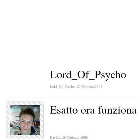
Lord_Of_Psycho
Lord_Of_Psycho
,
29 Febbraio 2008
Esatto ora funzion
Davide
,
29 Febbraio 2008