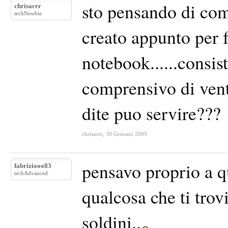
sto pensando di com
chrisacer
techNewbie
creato appunto per f
notebook......consi
comprensivo di vento
dite puo servire???
chrisacer
,
30 Gennaio 2009
pensavo proprio a q
fabriziooo83
techAdvanced
qualcosa che ti trov
soldini..