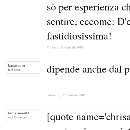
sò per esperienza ch
sentire, eccome: D'
fastidiosissima!
YinYang
,
29 Gennaio 2009
dipende anche dal p
bacasuoro
techBoss
bacasuoro
,
29 Gennaio 2009
[quote name='chrisac
fabriziooo83
techAdvanced