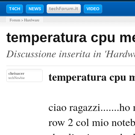
T4CH
NEWS
VIDEO
Forum
>
Hardware
temperatura cpu m
Discussione inserita in '
Hardw
temperatura cpu m
chrisacer
techNewbie
ciao ragazzi.......h
row 2 col mio noteb