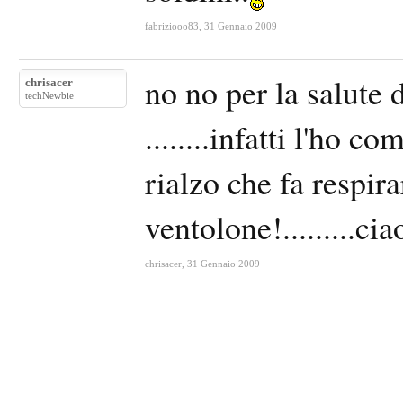
fabriziooo83
,
31 Gennaio 2009
no no per la salute 
chrisacer
techNewbie
........infatti l'ho c
rialzo che fa respir
ventolone!.........ciao
chrisacer
,
31 Gennaio 2009