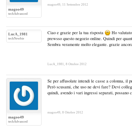
magoo49
,
11 Settembre 2012
magoo49
techAdvanced
Ciao e grazie per la tua risposta
Ho valutato 
LucA_1981
prewsso questo negozio online. Quindi per quanto 
techNewbie
Sembra veramente molto elegante. grazie ancor
LucA_1981
,
8 Ottobre 2012
Se per affusolate intendi le casse a colonna, il 
Però scusami, che uso ne devi fare? Devi collega
quindi, avendo i vari ingressi separati, possano 
magoo49
,
8 Ottobre 2012
magoo49
techAdvanced