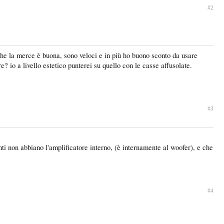
#2
he la merce è buona, sono veloci e in più ho buono sconto da usare
 io a livello estetico punterei su quello con le casse affusolate.
#3
i non abbiano l'amplificatore interno, (è internamente al woofer), e che
#4