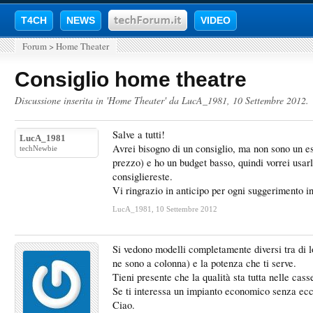
T4CH
NEWS
VIDEO
Forum
>
Home Theater
Consiglio home theatre
Discussione inserita in '
Home Theater
' da
LucA_1981
,
10 Settembre 2012
.
Salve a tutti!
LucA_1981
Avrei bisogno di un consiglio, ma non sono un esp
techNewbie
prezzo) e ho un budget basso, quindi vorrei usarl
consigliereste.
Vi ringrazio in anticipo per ogni suggerimento 
LucA_1981
,
10 Settembre 2012
Si vedono modelli completamente diversi tra di lor
ne sono a colonna) e la potenza che ti serve.
Tieni presente che la qualità sta tutta nelle cas
Se ti interessa un impianto economico senza ecc
Ciao.