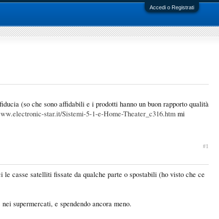
Accedi o Registrati
iducia (so che sono affidabili e i prodotti hanno un buon rapporto qualità
www.electronic-star.it/Sistemi-5-1-e-Home-Theater_c316.htm
mi
#1
 le casse satelliti fissate da qualche parte o spostabili (ho visto che ce
he nei supermercati, e spendendo ancora meno.