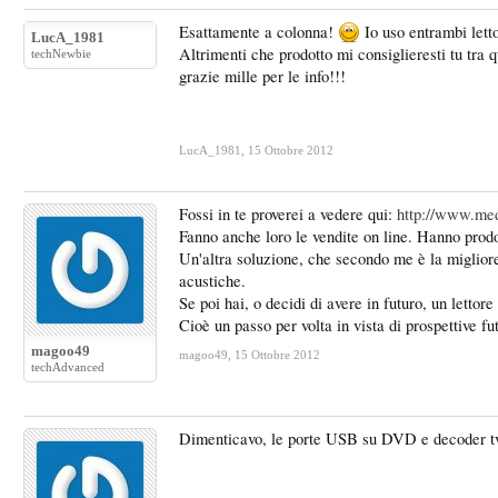
Esattamente a colonna!
Io uso entrambi letto
LucA_1981
Altrimenti che prodotto mi consiglieresti tu tra q
techNewbie
grazie mille per le info!!!
LucA_1981
,
15 Ottobre 2012
Fossi in te proverei a vedere qui:
http://www.med
Fanno anche loro le vendite on line. Hanno prodott
Un'altra soluzione, che secondo me è la migliore
acustiche.
Se poi hai, o decidi di avere in futuro, un lett
Cioè un passo per volta in vista di prospettive fu
magoo49
magoo49
,
15 Ottobre 2012
techAdvanced
Dimenticavo, le porte USB su DVD e decoder tv s