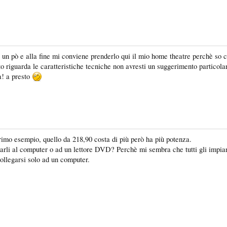
un pò e alla fine mi conviene prenderlo qui il mio home theatre perchè so c
riguarda le caratteristiche tecniche non avresti un suggerimento particolare?
a! a presto
primo esempio, quello da 218,90 costa di più però ha più potenza.
rli al computer o ad un lettore DVD? Perchè mi sembra che tutti gli impiant
collegarsi solo ad un computer.