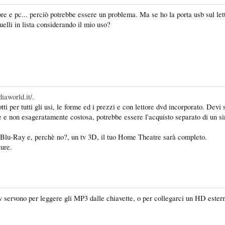
re e pc... perciò potrebbe essere un problema. Ma se ho la porta usb sul let
uelli in lista considerando il mio uso?
iaworld.it/
.
i per tutti gli usi, le forme ed i prezzi e con lettore dvd incorporato. Devi 
 e non esageratamente costosa, potrebbe essere l'acquisto separato di un sint
ore Blu-Ray e, perchè no?, un tv 3D, il tuo Home Theatre sarà completo.
ture.
ervono per leggere gli MP3 dalle chiavette, o per collegarci un HD esterno