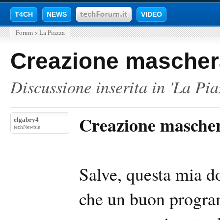
T4CH
NEWS
VIDEO
Forum
>
La Piazza
Creazione mascher
Discussione inserita in '
La Pia
Creazione mascher
elgabry4
techNewbie
Salve, questa mia 
che un buon progra