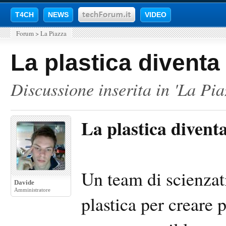
T4CH
NEWS
VIDEO
Forum
>
La Piazza
La plastica diventa
Discussione inserita in '
La Pia
La plastica divent
Un team di scienzati
Davide
Amministratore
plastica per creare 