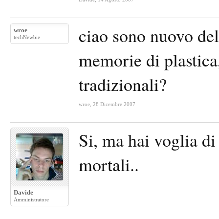
ciao sono nuovo del
wroe
techNewbie
memorie di plastica,
tradizionali?
wroe
,
28 Dicembre 2007
Si, ma hai voglia di
mortali..
Davide
Amministratore