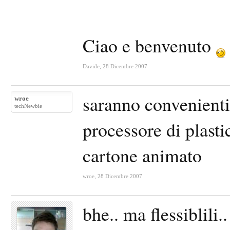
Ciao e benvenuto
Davide
,
28 Dicembre 2007
saranno convenienti
wroe
techNewbie
processore di plast
cartone animato
wroe
,
28 Dicembre 2007
bhe.. ma flessiblili..