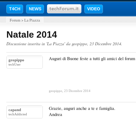
T4CH
NEWS
VIDEO
Forum
>
La Piazza
Natale 2014
Discussione inserita in '
La Piazza
' da
geopippo
,
23 Dicembre 2014
.
Auguri di Buone feste a tutti gli amici del forum
geopippo
techUser
geopippo
,
23 Dicembre 2014
Grazie, auguri anche a te e famiglia.
capand
Andrea
techAddicted