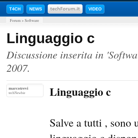
T4CH
NEWS
VIDEO
Forum
>
Software
Linguaggio c
Discussione inserita in '
Softwa
2007
.
Linguaggio c
marcotrevi
techNewbie
Salve a tutti , sono 
linguaggio c,dispon