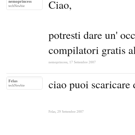
Ciao,
nemoprincess
techNewbie
potresti dare un' oc
compilatori gratis al
nemoprincess
,
17 Settembre 2007
ciao puoi scaricare
Felas
techNewbie
Felas
,
29 Settembre 2007