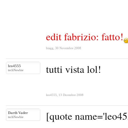
edit fabrizio: fatto!
biagg
,
30 Novembre 2008
tutti vista lol!
leo4555
techNewbie
leo4555
,
13 Dicembre 2008
[quote name='leo4555
Darth Vader
techNewbie