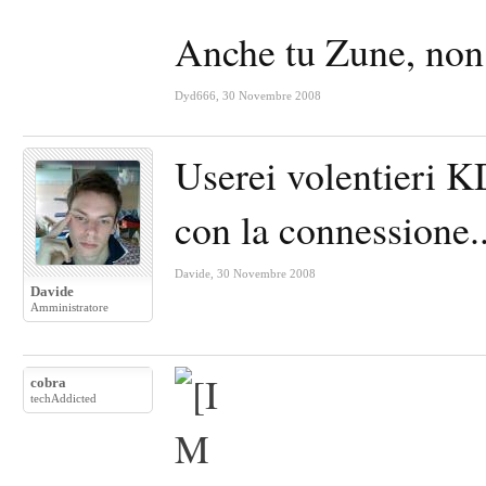
Anche tu Zune, non 
Dyd666
,
30 Novembre 2008
Userei volentieri 
con la connessione.
Davide
,
30 Novembre 2008
Davide
Amministratore
cobra
techAddicted