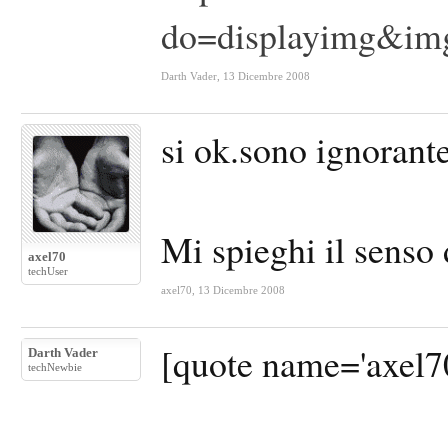
do=displayimg&im
Darth Vader
,
13 Dicembre 2008
si ok.sono ignorant
Mi spieghi il senso 
axel70
techUser
axel70
,
13 Dicembre 2008
[quote name='axel70
Darth Vader
techNewbie