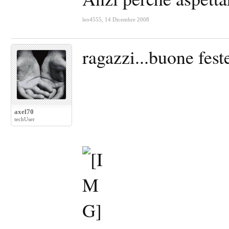
leo4555
,
14 Dicembre 2008
ragazzi...buone feste
axel70
techUser