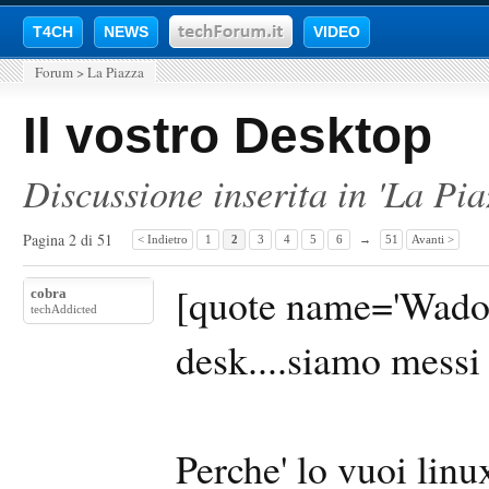
T4CH
NEWS
VIDEO
Forum
>
La Piazza
Il vostro Desktop
Discussione inserita in '
La Pia
Pagina 2 di 51
< Indietro
1
2
3
4
5
6
→
51
Avanti >
[quote name='Wadok'
cobra
techAddicted
desk....siamo messi 
Perche' lo vuoi lin