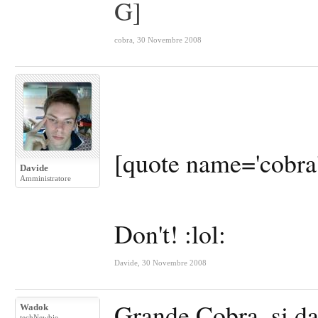
cobra
,
30 Novembre 2008
[quote name='cobra
Davide
Amministratore
Don't! :lol:
Davide
,
30 Novembre 2008
Grande Cobra, si da
Wadok
techNewbie