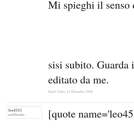
Mi spieghi il senso 
sisi subito. Guarda i
editato da me.
Darth Vader
,
14 Dicembre 2008
[quote name='leo4555
leo4555
techNewbie