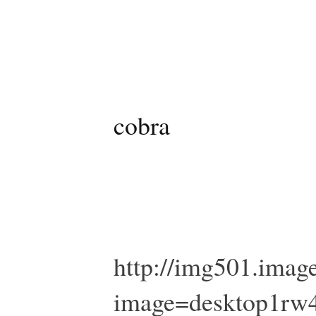
cobra
http://img501.imag
image=desktop1rw4