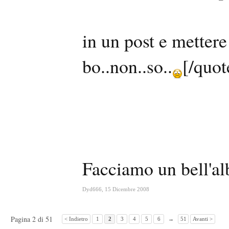
in un post e mettere
bo..non..so..
[/quot
Facciamo un bell'al
Dyd666
,
15 Dicembre 2008
Pagina 2 di 51
< Indietro
1
2
3
4
5
6
→
51
Avanti >