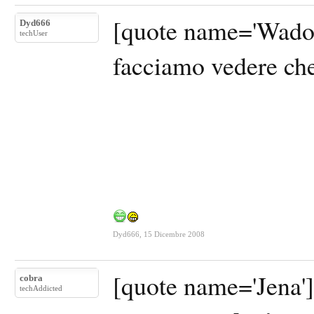
[quote name='Wadok
Dyd666
techUser
facciamo vedere che
Dyd666
,
15 Dicembre 2008
[quote name='Jena']
cobra
techAddicted