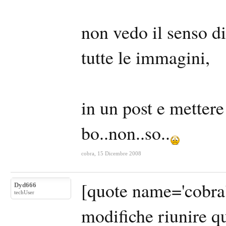
non vedo il senso di
tutte le immagini,
in un post e mettere
bo..non..so..
cobra
,
15 Dicembre 2008
[quote name='cobra'
Dyd666
techUser
modifiche riunire qu