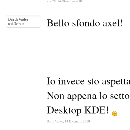
axel70
,
14 Dicembre 2008
Bello sfondo axel!
Darth Vader
techNewbie
Io invece sto aspet
Non appena lo setto 
Desktop KDE!
Darth Vader
,
14 Dicembre 2008