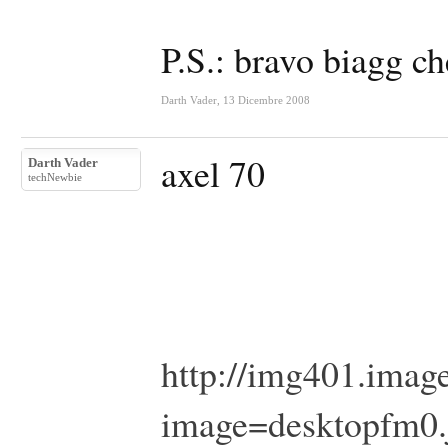
P.S.: bravo biagg 
Darth Vader
,
13 Dicembre 2008
axel 70
Darth Vader
techNewbie
http://img401.imag
image=desktopfm0.