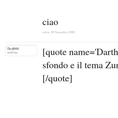
ciao
cobra
,
30 Novembre 2008
[quote name='Darth 
Dyd666
techUser
sfondo e il tema Z
[/quote]