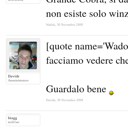
non esiste solo win
Wadok
,
30 Novembre 2008
[quote name='Wadok
facciamo vedere che
Davide
Amministratore
Guardalo bene
Davide
,
30 Novembre 2008
biagg
techUser