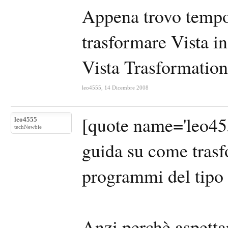
Appena trovo tempo
trasformare Vista i
Vista Trasformation
leo4555
,
14 Dicembre 2008
[quote name='leo45
leo4555
techNewbie
guida su come trasf
programmi del tipo 
Anzi perchè aspettare