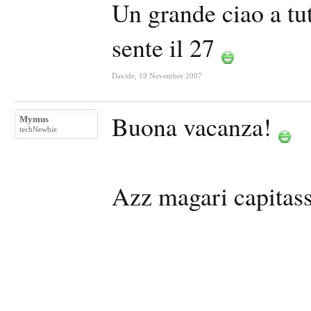
Un grande ciao a tutt
sente il 27
Davide
,
19 Novembre 2007
Buona vacanza!
Mymus
techNewbie
Azz magari capitass