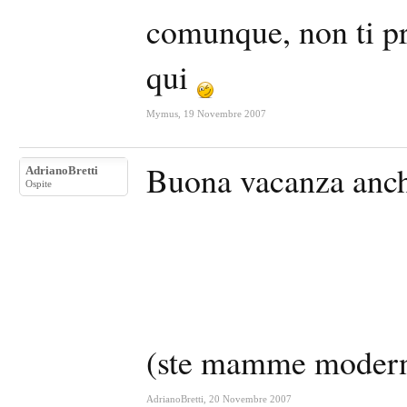
comunque, non ti pr
qui
Mymus
,
19 Novembre 2007
Buona vacanza anch
AdrianoBretti
Ospite
(ste mamme modern
AdrianoBretti
,
20 Novembre 2007