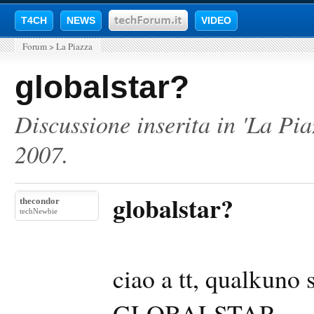
T4CH
NEWS
VIDEO
Forum
>
La Piazza
globalstar?
Discussione inserita in '
La Pia
2007
.
globalstar?
thecondor
techNewbie
ciao a tt, qualkuno 
GLOBALSTAR...