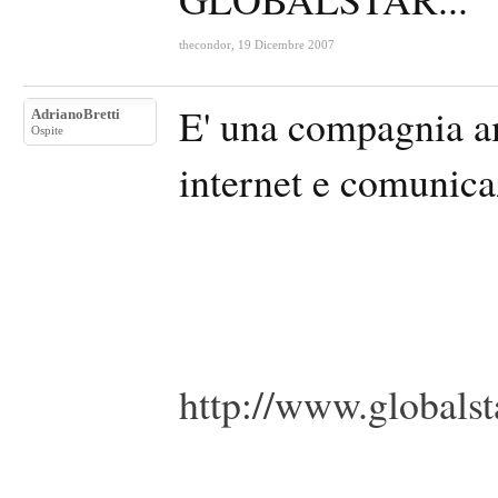
thecondor
,
19 Dicembre 2007
E' una compagnia a
AdrianoBretti
Ospite
internet e comunicaz
http://www.globalst