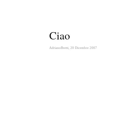
Ciao
AdrianoBretti
,
20 Dicembre 2007