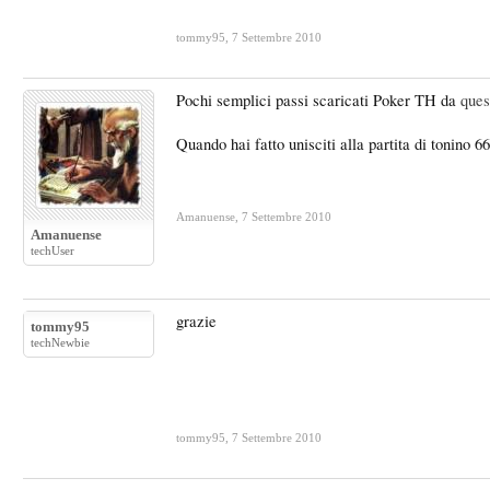
tommy95
,
7 Settembre 2010
Pochi semplici passi scaricati Poker TH da
ques
Quando hai fatto unisciti alla partita di tonino 66
Amanuense
,
7 Settembre 2010
Amanuense
techUser
grazie
tommy95
techNewbie
tommy95
,
7 Settembre 2010