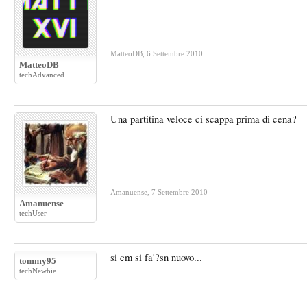
MatteoDB
,
6 Settembre 2010
MatteoDB
techAdvanced
Una partitina veloce ci scappa prima di cena?
Amanuense
,
7 Settembre 2010
Amanuense
techUser
si cm si fa'?sn nuovo...
tommy95
techNewbie