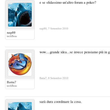
e se sfidassimo un'altro forum a poker?
nap80
,
7 Settembre 2010
nap80
techBoss
wow....grande idea...se invece pensiamo più in g
Batta7
,
8 Settembre 2010
Batta7
techBoss
sarà dura coordinare la cosa.