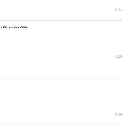
#224
i crei un account.
#225
#226