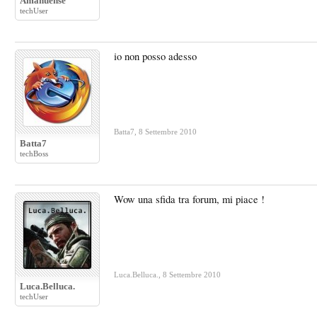
Amanuense
techUser
io non posso adesso
Batta7
,
8 Settembre 2010
Batta7
techBoss
Wow una sfida tra forum, mi piace !
Luca.Belluca.
,
8 Settembre 2010
Luca.Belluca.
techUser