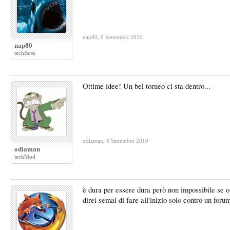
nap80
,
8 Settembre 2010
nap80
techBoss
Ottime idee! Un bel torneo ci sta dentro...
odiaman
,
8 Settembre 2010
odiaman
techMod
è dura per essere dura però non impossibile se og
direi semai di fare all'inizio solo contro un fo