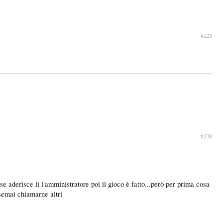
#229
#230
e aderisce li l'amministratore poi il gioco è fatto...però per prima cosa
 semai chiamarne altri