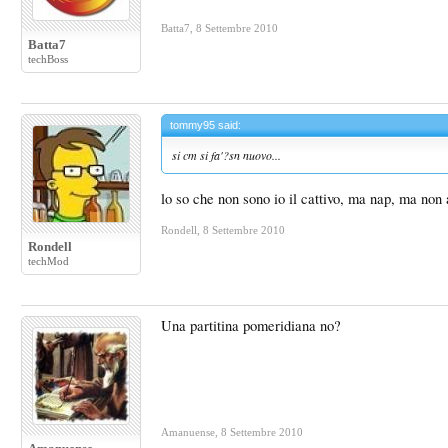
Batta7
,
8 Settembre 2010
Batta7
techBoss
tommy95 said:
si cm si fa'?sn nuovo...
lo so che non sono io il cattivo, ma nap, ma non
Rondell
,
8 Settembre 2010
Rondell
techMod
Una partitina pomeridiana no?
Amanuense
,
8 Settembre 2010