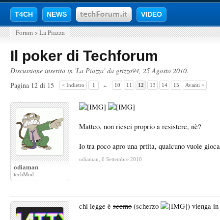
T4CH
NEWS
VIDEO
Forum
>
La Piazza
Il poker di Techforum
Discussione inserita in '
La Piazza
' da
grizzo94
,
25 Agosto 2010
.
Pagina 12 di 15
< Indietro
1
←
10
11
12
13
14
15
Avanti >
Matteo, non riesci proprio a resistere, nè?
Io tra poco apro una prtita, qualcuno vuole giocar
odiaman
,
6 Settembre 2010
odiaman
techMod
chi legge è
scemo
(scherzo
) vienga in