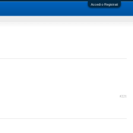
Accedi o Registrati
#221