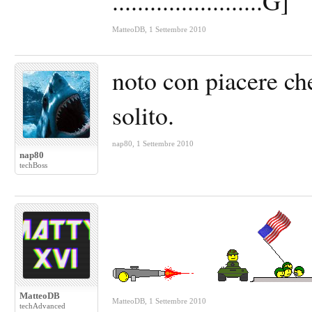
........................
MatteoDB
,
1 Settembre 2010
noto con piacere che
solito.
nap80
,
1 Settembre 2010
nap80
techBoss
MatteoDB
MatteoDB
,
1 Settembre 2010
techAdvanced