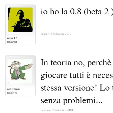
io ho la 0.8 (beta 2
neur17
,
2 Settembre 2010
neur17
techUser
In teoria no, perchè
giocare tutti è nec
stessa versione! Lo 
odiaman
techMod
senza problemi...
odiaman
,
2 Settembre 2010