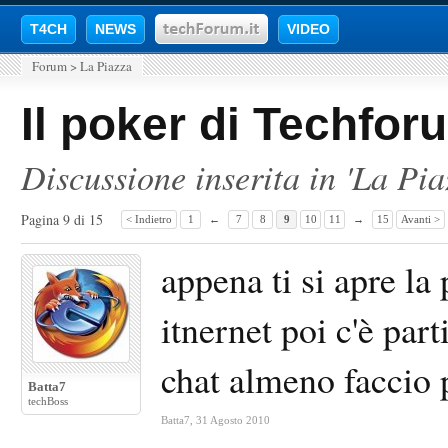
T4CH
NEWS
VIDEO
Forum
>
La Piazza
Il poker di Techfor
Discussione inserita in '
La Pia
Pagina 9 di 15
< Indietro
1
←
7
8
9
10
11
→
15
Avanti >
appena ti si apre la
itnernet poi c'è part
chat almeno faccio 
Batta7
techBoss
Batta7
,
31 Agosto 2010