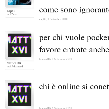
come sono ignoran
nap80
techBoss
nap80
,
1 Settembre 2010
per chi vuole pocker
favore entrate anche
MatteoDB
,
1 Settembre 2010
MatteoDB
techAdvanced
chi è online si conet
MatteoDB
,
1 Settembre 2010