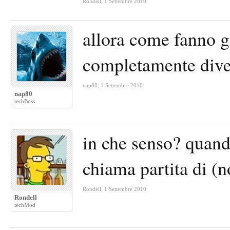
Rondell
,
1 Settembre 2010
allora come fanno gl
completamente dive
nap80
,
1 Settembre 2010
nap80
techBoss
in che senso? quando
chiama partita di (n
Rondell
,
1 Settembre 2010
Rondell
techMod