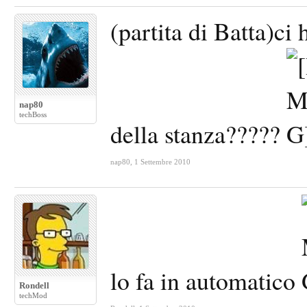
(partita di Batta)ci
nap80
techBoss
della stanza?????
nap80
,
1 Settembre 2010
lo fa in automatico
Rondell
techMod