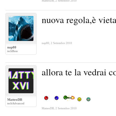
MatteoDB
,
2 Settembre 2010
nuova regola,è vieta
nap80
,
2 Settembre 2010
nap80
techBoss
allora te la vedrai 
MatteoDB
techAdvanced
MatteoDB
,
2 Settembre 2010