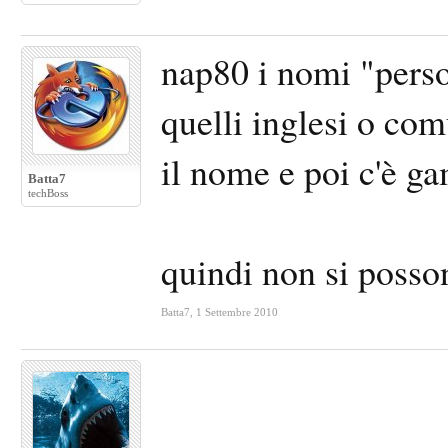
nap80 i nomi "perso
quelli inglesi o com
il nome e poi c'è 
Batta7
techBoss
quindi non si posso
Batta7
,
1 Settembre 2010