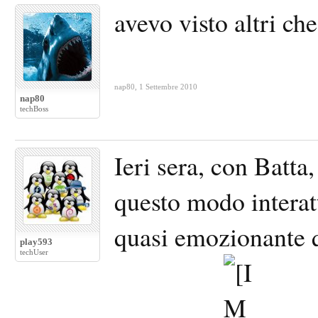
avevo visto altri ch
nap80
,
1 Settembre 2010
nap80
techBoss
Ieri sera, con Batta
questo modo interatt
quasi emozionante q
play593
techUser