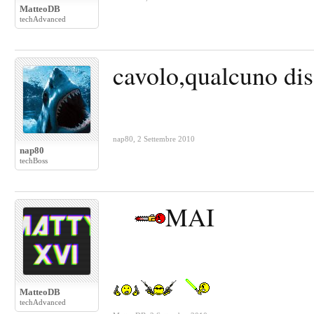
MatteoDB
techAdvanced
cavolo,qualcuno di
nap80
,
2 Settembre 2010
nap80
techBoss
MAI
MatteoDB
techAdvanced