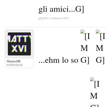
gli amici...
play593
,
1 Settembre 2010
...ehm lo so
MatteoDB
techAdvanced