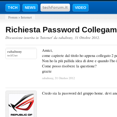
T4CH
NEWS
VIDEO
Forum
>
Internet
Richiesta Password Collegam
Discussione inserita in '
Internet
' da
rabaltony
,
31 Ottobre 2012
.
Amici,
rabaltony
come capirete dal titolo ho appena collegato 2 p
techUser
Non ho la più pallida idea di dove e quando l'ho 
Come posso risolvere la questione?
grazie
rabaltony
,
31 Ottobre 2012
Credo sia la password del gruppo home. devi and