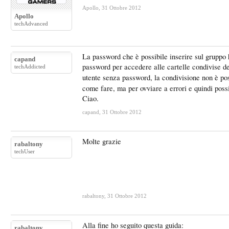
Apollo
,
31 Ottobre 2012
Apollo
techAdvanced
La password che è possibile inserire sul gruppo h
capand
password per accedere alle cartelle condivise de
techAddicted
utente senza password, la condivisione non è pos
come fare, ma per ovviare a errori e quindi possi
Ciao.
capand
,
31 Ottobre 2012
Molte grazie
rabaltony
techUser
rabaltony
,
31 Ottobre 2012
Alla fine ho seguito questa guida:
rabaltony