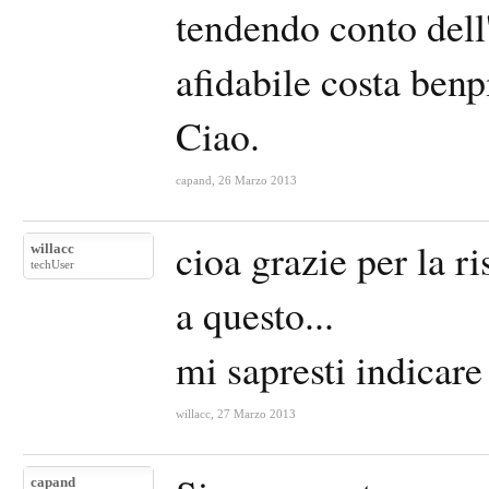
tendendo conto dell
afidabile costa benp
Ciao.
capand
,
26 Marzo 2013
cioa grazie per la r
willacc
techUser
a questo...
mi sapresti indicar
willacc
,
27 Marzo 2013
capand