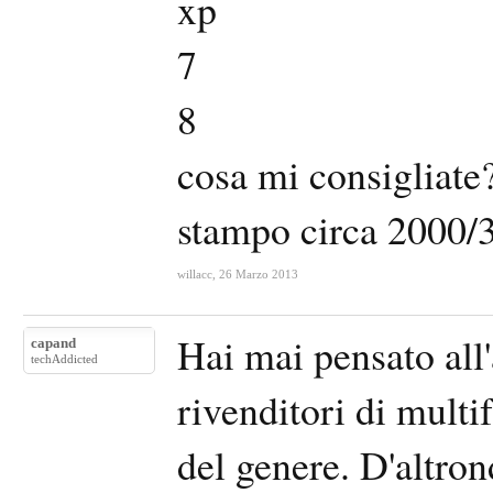
xp
7
8
cosa mi consigliate
stampo circa 2000/
willacc
,
26 Marzo 2013
Hai mai pensato all'
capand
techAddicted
rivenditori di multi
del genere. D'altron