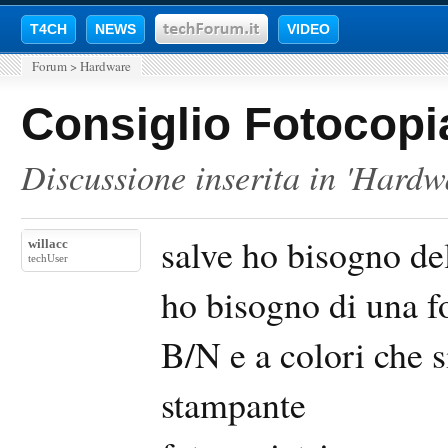
T4CH
NEWS
VIDEO
Forum
>
Hardware
Consiglio Fotocopi
Discussione inserita in '
Hardw
salve ho bisogno del
willacc
techUser
ho bisogno di una f
B/N e a colori che s
stampante