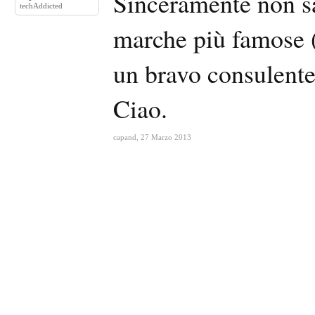
Sinceramente non sap
techAddicted
marche più famose (
un bravo consulente 
Ciao.
capand
,
27 Marzo 2013