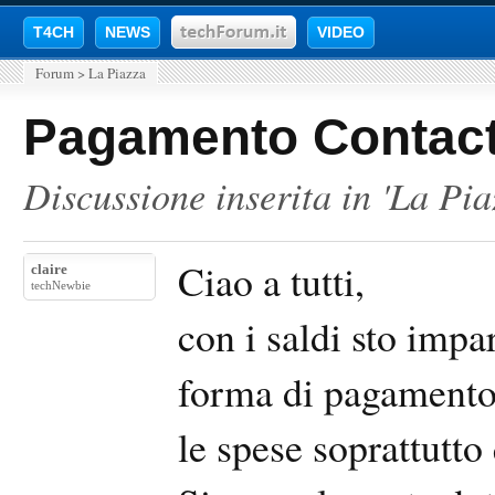
T4CH
NEWS
VIDEO
Forum
>
La Piazza
Pagamento Contact
Discussione inserita in '
La Pia
Ciao a tutti,
claire
techNewbie
con i saldi sto imp
forma di pagamento 
le spese soprattutto