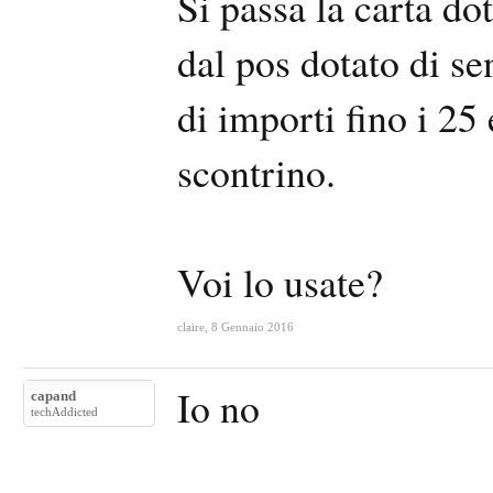
Si passa la carta do
dal pos dotato di se
di importi fino i 25
scontrino.
Voi lo usate?
claire
,
8 Gennaio 2016
Io no
capand
techAddicted