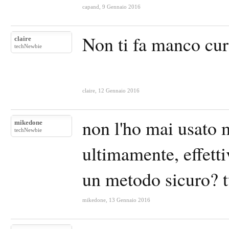
capand
,
9 Gennaio 2016
Non ti fa manco curi
claire
techNewbie
claire
,
12 Gennaio 2016
non l'ho mai usato 
mikedone
techNewbie
ultimamente, effett
un metodo sicuro? tu
mikedone
,
13 Gennaio 2016