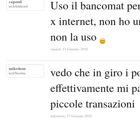
Uso il bancomat per 
capand
techAddicted
x internet, non ho u
non la uso
capand
,
13 Gennaio 2016
vedo che in giro i p
mikedone
techNewbie
effettivamente mi 
piccole transazioni
mikedone
,
27 Gennaio 2016