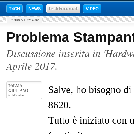
T4CH
NEWS
VIDEO
Forum
>
Hardware
Problema Stampan
Discussione inserita in '
Hardw
Aprile 2017
.
PALMA
Salve, ho bisogno di
GIULIANO
techNewbie
8620.
Tutto è iniziato con 