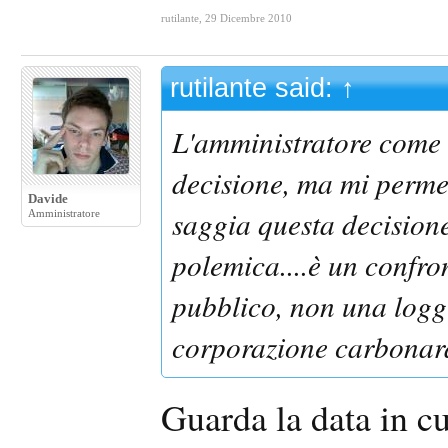
rutilante
,
29 Dicembre 2010
rutilante said:
↑
L'amministratore come t
decisione, ma mi permet
Davide
saggia questa decision
Amministratore
polemica....è un confro
pubblico, non una log
corporazione carbonar
Guarda la data in cu