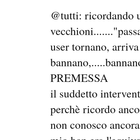
@tutti: ricordando 
vecchioni......."pas
user tornano, arriva
bannano,.....bannano
PREMESSA
il suddetto interve
perchè ricordo ancor
non conosco ancora 
mio ban era l'equiva