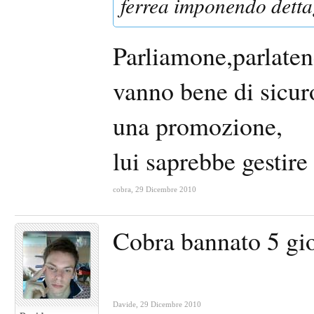
ferrea imponendo detta
Parliamone,parlaten
vanno bene di sicuro
una promozione,
lui saprebbe gestire
cobra
,
29 Dicembre 2010
Cobra bannato 5 gio
Davide
,
29 Dicembre 2010