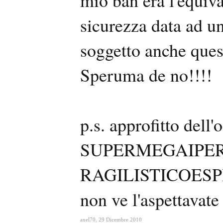
sicurezza data ad un
soggetto anche ques
Speruma de no!!!!
p.s. approfitto del
SUPERMEGAIPER
RAGILISTICOES
non ve l'aspettavat
axel70
,
29 Dicembre 2010