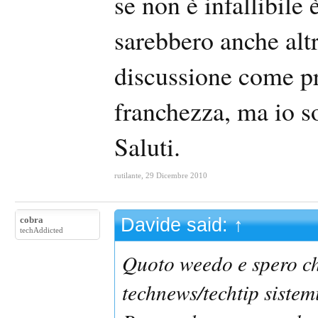
se non è infallibil
sarebbero anche alt
discussione come pr
franchezza, ma io s
Saluti.
rutilante
,
29 Dicembre 2010
cobra
Davide said:
↑
techAddicted
Quoto weedo e spero che
technews/techtip sistem