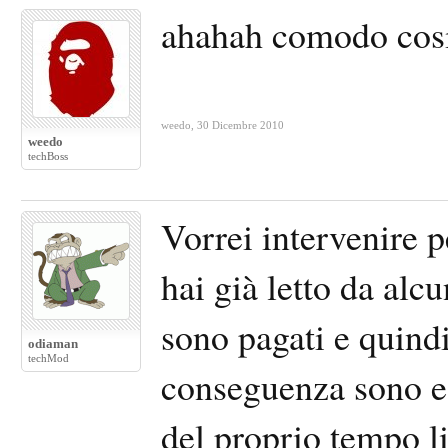
ahahah comodo cos
weedo
,
30 Dicembre 2010
weedo
techBoss
Vorrei intervenire 
hai già letto da alc
sono pagati e quindi
odiaman
techMod
conseguenza sono e 
del proprio tempo li