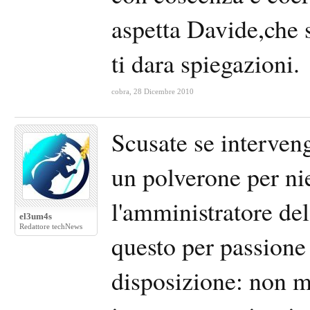
aspetta Davide,che s
ti dara spiegazioni.
cobra
,
28 Dicembre 2010
Scusate se interve
un polverone per ni
l'amministratore de
el3um4s
Redattore techNews
questo per passione
disposizione: non mi