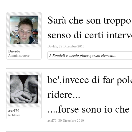
Sarà che son troppo
senso di certi interv
Davide
,
29 Dicembre 2010
Davide
A
Rondell
e
weedo
piace questo elemento.
Amministratore
be',invece di far pol
ridere...
....forse sono io che
axel70
techUser
axel70
,
30 Dicembre 2010