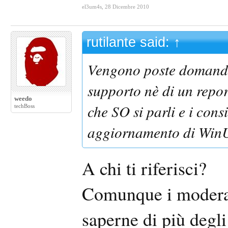
el3um4s
,
28 Dicembre 2010
rutilante said:
↑
Vengono poste domande 
supporto nè di un repor
weedo
che SO si parli e i cons
techBoss
aggiornamento di WinU
A chi ti riferisci?
Comunque i modera
saperne di più degli 