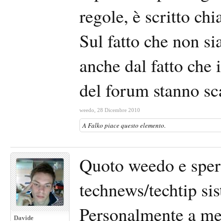
regole, è scritto ch
Sul fatto che non s
anche dal fatto che i
del forum stanno sc
weedo
,
28 Dicembre 2010
A
Falko
piace questo elemento.
Quoto weedo e spero
technews/techtip sis
Personalmente a me 
Davide