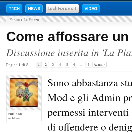
T4CH
NEWS
VIDEO
Forum
>
La Piazza
Come affossare un
Discussione inserita in '
La Pia
Pagina 1 di 8
1
2
3
4
5
6
→
8
Avanti >
Sono abbastanza stu
Mod e gli Admin pr
permessi interventi
rutilante
techUser
di offendere o denig