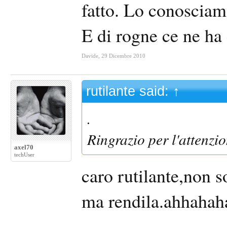
fatto. Lo conosciam
E di rogne ce ne ha 
Davide
,
29 Dicembre 2010
rutilante said:
↑
.
Ringrazio per l'attenzio
axel70
techUser
caro rutilante,non so
ma rendila.ahhahah