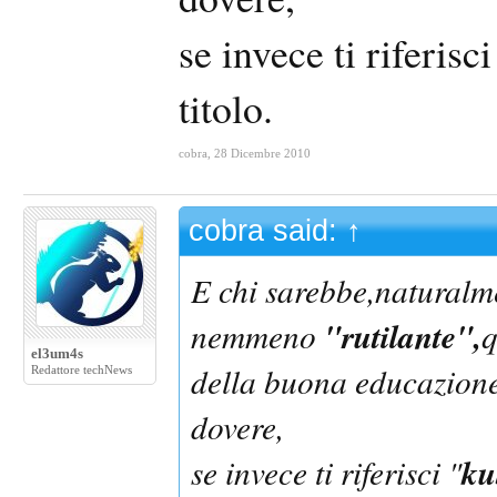
se invece ti riferisci
titolo.
cobra
,
28 Dicembre 2010
cobra said:
↑
E chi sarebbe,naturalme
"rutilante",
nemmeno
q
el3um4s
della buona educazione,
Redattore techNews
dovere,
ku
se invece ti riferisci "