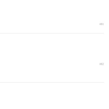
#81
#82