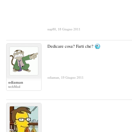
nap80
,
18 Giugno 2011
Dedicare cosa? Farti che?
odiaman
,
19 Giugno 2011
odiaman
techMod