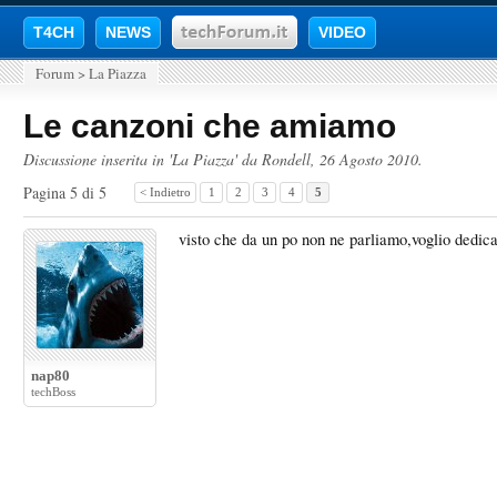
T4CH
NEWS
VIDEO
Forum
>
La Piazza
Le canzoni che amiamo
Discussione inserita in '
La Piazza
' da
Rondell
,
26 Agosto 2010
.
Pagina 5 di 5
< Indietro
1
2
3
4
5
visto che da un po non ne parliamo,voglio dedicar
nap80
techBoss