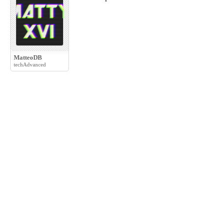
MatteoDB
techAdvanced