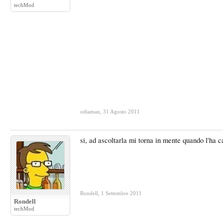
techMod
odiaman
,
31 Agosto 2011
si, ad ascoltarla mi torna in mente quando l'ha ca
Rondell
,
1 Settembre 2011
Rondell
techMod