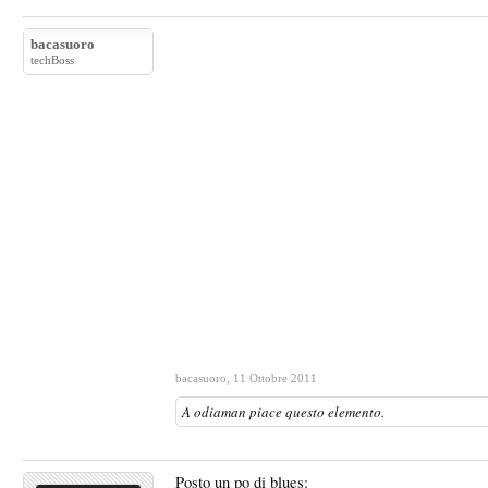
bacasuoro
techBoss
bacasuoro
,
11 Ottobre 2011
A
odiaman
piace questo elemento.
Posto un po di blues: