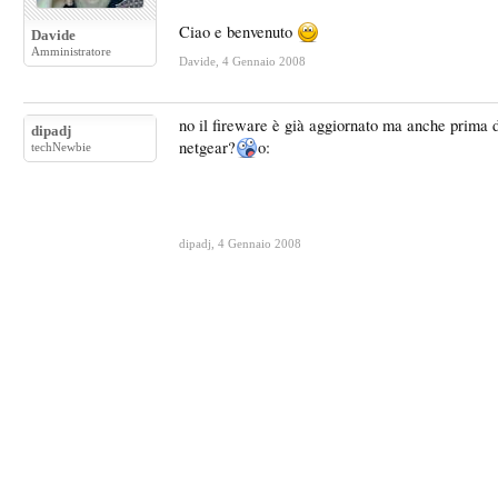
Ciao e benvenuto
Davide
Amministratore
Davide
,
4 Gennaio 2008
no il fireware è già aggiornato ma anche prima d
dipadj
netgear?
o:
techNewbie
dipadj
,
4 Gennaio 2008