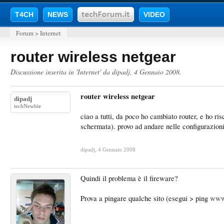
T4CH
NEWS
VIDEO
Forum
>
Internet
router wireless netgear
Discussione inserita in '
Internet
' da
dipadj
,
4 Gennaio 2008
.
router wireless netgear
dipadj
techNewbie
ciao a tutti, da poco ho cambiato router, e ho r
schermata). provo ad andare nelle configurazioni 
dipadj
,
4 Gennaio 2008
Quindi il problema è il fireware?
Prova a pingare qualche sito (esegui > ping
www.