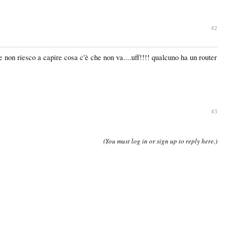
#2
 non riesco a capire cosa c'è che non va....uff!!!! qualcuno ha un router
#3
(You must log in or sign up to reply here.)