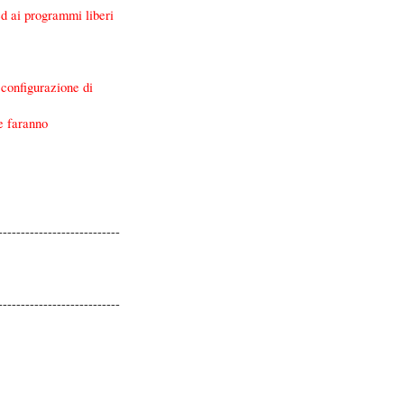
ed ai programmi liberi
 configurazione di
ne faranno
---------------------------
---------------------------