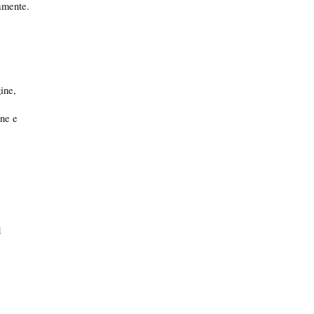
amente.
ine,
one e
d