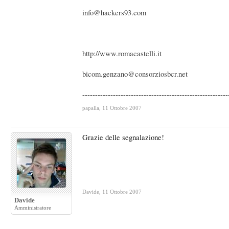
info@hackers93.com
http://www.romacastelli.it
bicom.genzano@consorziosbcr.net
---------------------------------------------------------
papalla
,
11 Ottobre 2007
Grazie delle segnalazione!
Davide
,
11 Ottobre 2007
Davide
Amministratore