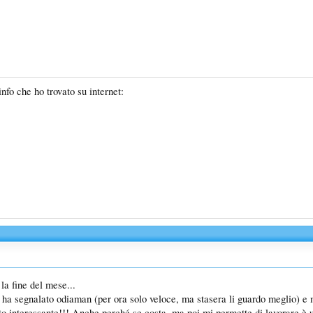
info che ho trovato su internet:
la fine del mese...
 ha segnalato odiaman (per ora solo veloce, ma stasera li guardo meglio) e 
o interessante!!! Anche perché se costa, ma poi mi permette di lavorare è u