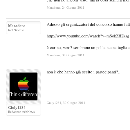
Maradona
,
24 Giugno 2011
Adesso gli organizzatori del concorso hanno fatto
Maradona
techNewbie
http://www.youtube.com/watch?v=mSokZff2ksg
è carino, vero? sembrano un po' le scene tagliat
Maradona
,
30 Giugno 2011
non è che hanno già scelto i partecipanti?..
Giuly1234
,
30 Giugno 2011
Giuly1234
Redattore techNews