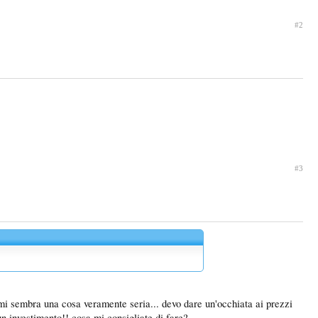
#2
#3
mi sembra una cosa veramente seria... devo dare un'occhiata ai prezzi
n investimento!! cosa mi consigliate di fare?