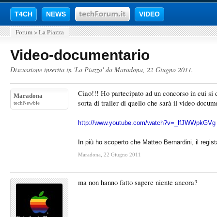
T4CH
NEWS
VIDEO
Forum
>
La Piazza
Video-documentario
Discussione inserita in '
La Piazza
' da
Maradona
,
22 Giugno 2011
.
Ciao!!! Ho partecipato ad un concorso in cui si 
Maradona
sorta di trailer di quello che sarà il video docum
techNewbie
http://www.youtube.com/watch?v=_lfJWWpkGVg
In più ho scoperto che Matteo Bernardini, il regi
Maradona
,
22 Giugno 2011
ma non hanno fatto sapere niente ancora?