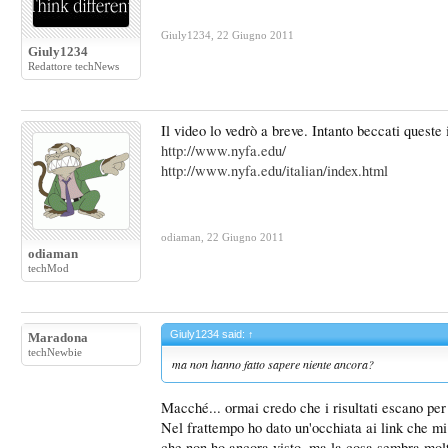
Giuly1234
,
22 Giugno 2011
Giuly1234
Redattore techNews
Il video lo vedrò a breve. Intanto beccati queste 
http://www.nyfa.edu/
http://www.nyfa.edu/italian/index.html
odiaman
,
22 Giugno 2011
odiaman
techMod
Giuly1234 said:
↑
Maradona
techNewbie
ma non hanno fatto sapere niente ancora?
Macché... ormai credo che i risultati escano per 
Nel frattempo ho dato un'occhiata ai link che mi
che non ho ancora visto, ma la cosa sembra molt