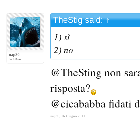
TheStig said:
↑
1) sì
2) no
nap80
techBoss
@TheSting non sarai
risposta?
@cicababba fidati di
nap80
,
16 Giugno 2011