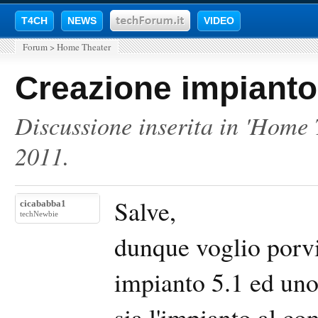
T4CH
NEWS
VIDEO
Forum
>
Home Theater
Creazione impianto
Discussione inserita in '
Home 
2011
.
Salve,
cicababba1
techNewbie
dunque voglio porv
impianto 5.1 ed uno 
sia l'impianto al co