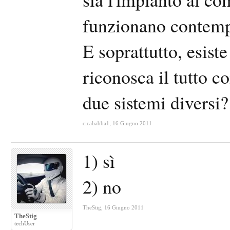
funzionano contem
E soprattutto, esist
riconosca il tutto 
due sistemi diversi?
cicababba1
,
16 Giugno 2011
1) sì
2) no
TheStig
,
16 Giugno 2011
TheStig
techUser