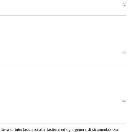
#2
#3
#4
teva di interfacciarsi alle tastiere ed ogni genere di strumentazione