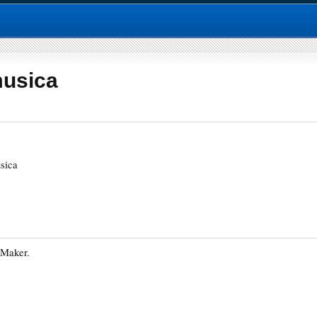
musica
sica
 Maker.