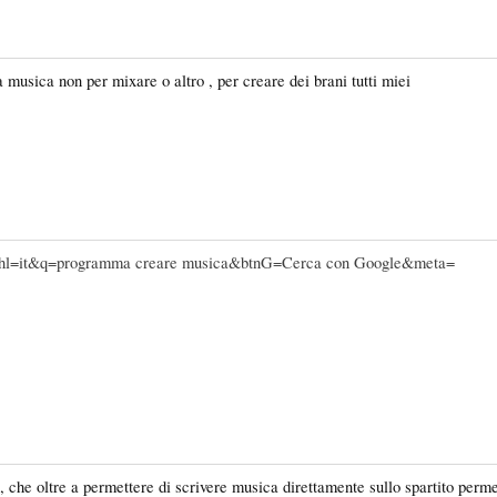
musica non per mixare o altro , per creare dei brani tutti miei
ch?hl=it&q=programma creare musica&btnG=Cerca con Google&meta=
che oltre a permettere di scrivere musica direttamente sullo spartito permet