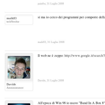
pain6w
,
31 Luglio 2008
si ma io cerco dei programmi per comporre della 
maik83
techNewbie
maik83
,
31 Luglio 2008
Il web ne è zeppo:
http://www.google.it/sear
Davide
,
31 Luglio 2008
Davide
Amministratore
All'epoca di Win 98 io usavo "Band In A Box 8", 