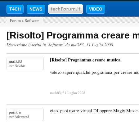
T4CH
NEWS
VIDEO
Forum
>
Software
[Risolto] Programma creare 
Discussione inserita in '
Software
' da
maik83
,
31 Luglio 2008
.
[Risolto] Programma creare musica
maik83
techNewbie
volevo sapere qualche programma per creare mu
maik83
,
31 Luglio 2008
ciao. puoi usare virtual DJ oppure Magix Music
pain6w
techAdvanced