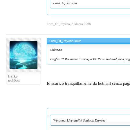
Lord_Of_Psycho
Lord_Of_Psycho
,
3 Marzo 2008
Lord_Of_Psycho said:
ehilaaaa
sveglia!!!! Per avere il servizio POP con hotmail, devi pa
Falko
techBoss
Io scarico tranquillamente da hotmail senza pag
Windows Live mail è Outlook Express