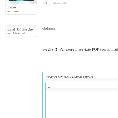
Falko
,
3 Marzo 2008
Falko
techBoss
ehilaaaa
Lord_Of_Psycho
techAdvanced
sveglia!!!! Per avere il servizio POP con hotmai
Windows Live mail è Outlook Express
no