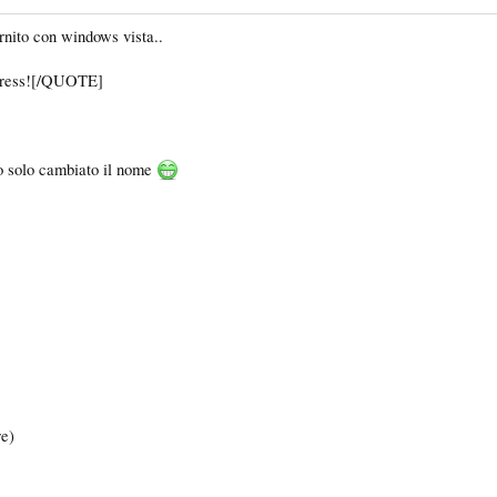
rnito con windows vista..
xpress![/QUOTE]
o solo cambiato il nome
re)