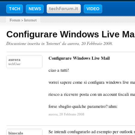
T4CH
NEWS
VIDEO
Forum
>
Internet
Configurare Windows Live Mai
Discussione inserita in '
Internet
' da
aurora
,
20 Febbraio 2008
.
Configurare Windows Live Mail
aurora
techUser
ciao a tutti!
vorrei sapere come si configura windows live ma
riesco a ricevere posta con un account tiscali m
forse sbaglio qualche parametro?:uhm:
aurora
,
20 Febbraio 2008
Se intendi confugurarlo ad esempio per outlook 
binoculo