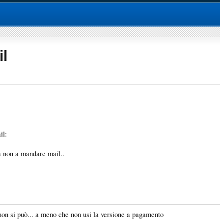
l
il:
a non a mandare mail..
non si può... a meno che non usi la versione a pagamento