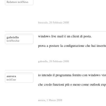
Redattore techNews
binoculo
,
20 Febbraio 2008
windows live mail è un client di posta.
gabriello
techNewbie
prova a postare la configurazione che hai inserito
gabriello
,
20 Febbraio 2008
io intendo il programma fornito con windows vist
aurora
techUser
che credo funzioni più o meno come outlook exp
aurora
,
1 Marzo 2008