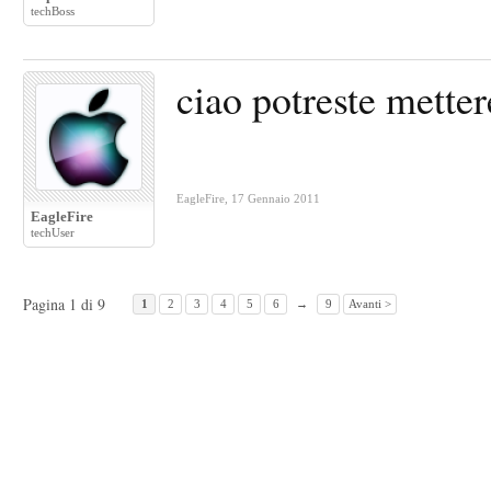
techBoss
ciao potreste metter
EagleFire
,
17 Gennaio 2011
EagleFire
techUser
Pagina 1 di 9
1
2
3
4
5
6
→
9
Avanti >