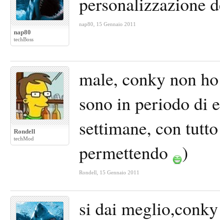
personalizzazione d
nap80
,
15 Gennaio 2011
nap80
techBoss
male, conky non ho 
sono in periodo di e
settimane, con tutto 
Rondell
techMod
permettendo
)
Rondell
,
15 Gennaio 2011
si dai meglio,conky 