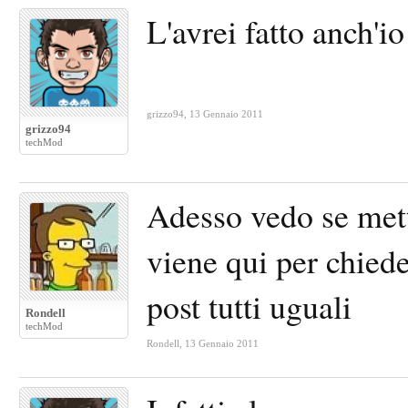
L'avrei fatto anch'io
grizzo94
,
13 Gennaio 2011
grizzo94
techMod
Adesso vedo se mette
viene qui per chiede
post tutti uguali
Rondell
techMod
Rondell
,
13 Gennaio 2011