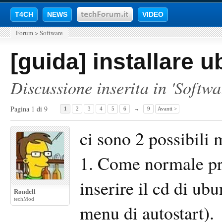
T4CH
NEWS
VIDEO
Forum
>
Software
[guida] installare 
Discussione inserita in '
Softwa
Pagina 1 di 9
1
2
3
4
5
6
→
9
Avanti >
ci sono 2 possibili 
1. Come normale p
inserire il cd di ub
Rondell
techMod
menu di autostart).