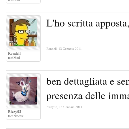
L'ho scritta appost
Rondell
,
13 Gennaio 2011
Rondell
techMod
ben dettagliata e se
presenza delle imm
Bizzy95
,
13 Gennaio 2011
Bizzy95
techNewbie