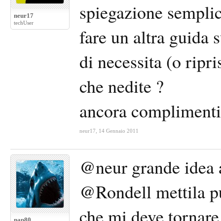
spiegazione semplic
neur17
techUser
fare un altra guida 
di necessita (o ripri
che nedite ?
ancora compliment
neur17
,
14 Gennaio 2011
@neur grande idea a
@Rondell mettila pu
che mi deve tornare
nap80