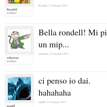
Rondell
,
15 Gennaio 2011
Rondell
techMod
Bella rondell! Mi pi
un mip...
odiaman
,
15 Gennaio 2011
odiaman
techMod
ci penso io dai.
hahahaha
nap80
,
15 Gennaio 2011
nap80