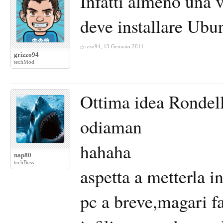
Infatti almeno una v
deve installare Ubun
grizzo94
,
13 Gennaio 2011
grizzo94
techMod
Ottima idea Rondell
odiaman
hahaha
nap80
techBoss
aspetta a metterla 
pc a breve,magari f