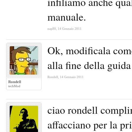
infiliamo anche qual
manuale.
nap80
,
14 Gennaio 2011
Ok, modificala come
alla fine della gui
Rondell
,
14 Gennaio 2011
Rondell
techMod
ciao rondell complim
affacciano per la p