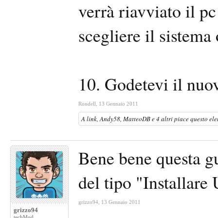
verrà riavviato il p
scegliere il sistema 
10. Godetevi il nuo
Rondell
,
13 Gennaio 2011
A
link
,
Andy58
,
MatteoDB
e
4 altri
piace questo ele
Bene bene questa gu
del tipo "Installar
grizzo94
,
13 Gennaio 2011
grizzo94
techMod