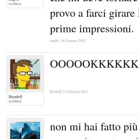
techBoss
provo a farci girare
prime impressioni.
nap80
,
14 Gennaio 2011
OOOOOKKKKK
Rondell
,
14 Gennaio 2011
Rondell
techMod
non mi hai fatto pi