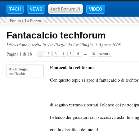
T4CH
NEWS
VIDEO
Forum
>
La Piazza
Fantacalcio techforum
Discussione inserita in '
La Piazza
' da
Archibugio
,
5 Agosto 2008
.
Pagina 1 di 18
1
2
3
4
5
6
→
18
Avanti >
Fantacalcio techforum
Archibugio
techNewbie
Con questo topic si apre il fantacalcio di techfo
di seguito verrano riportati l elenco dei partecip
l elenco dei giocatori con succesiva asta, le sing
con la classifica dei utenti