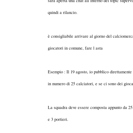
sarà aperta una chat all interno del topic superv
quindi a rilancio.
è consigliabile arrivare al giorno del calciomer
giocatori in comune, fare l asta
Esempio : Il 19 agosto, io pubblico direttamente 
in numero di 25 calciatori, e se ci sono dei gioc
La squadra deve essere composta appunto da 25 cal
e 3 portieri.