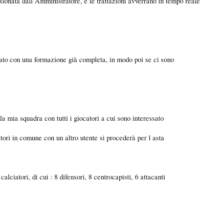
isionata dall Amministratore, e le trattazioni avverrano in tempo reale
cato con una formazione già completa, in modo poi se ci sono
la mia squadra con tutti i giocatori a cui sono interessato
atori in comune con un altro utente si procederà per l asta
ciatori, di cui : 8 difensori, 8 centrocapisti, 6 attacanti