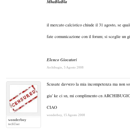
MhaBlaBla
il mercato calcistico chiude il 31 agosto, se qua
fate comunicazione con il forum; si sceglie un gi
Elenco Giocatori
Archibugio
,
5 Agosto 2008
Scusate davvero la mia incompetenza ma non 
gia' ke ci sn, mi complimento cn ARCHIBUGIO
CIAO
wonderboy
,
15 Agosto 2008
wonderboy
techUser