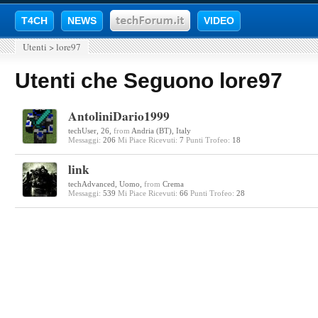
T4CH
NEWS
VIDEO
Utenti
>
lore97
Utenti che Seguono lore97
AntoliniDario1999
techUser
, 26,
from
Andria (BT), Italy
Messaggi:
206
Mi Piace Ricevuti:
7
Punti Trofeo:
18
link
techAdvanced
, Uomo,
from
Crema
Messaggi:
539
Mi Piace Ricevuti:
66
Punti Trofeo:
28