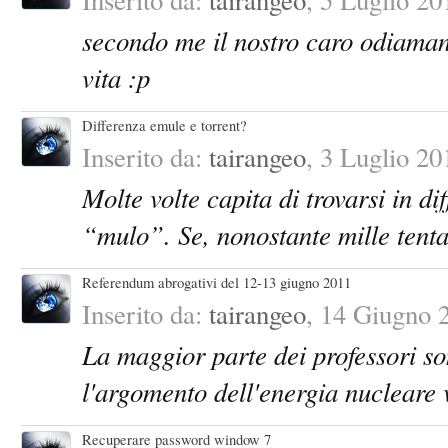
Inserito da:
tairangeo
,
5 Luglio 20
secondo me il nostro caro odiaman 
vita :p
Differenza emule e torrent?
Inserito da:
tairangeo
,
3 Luglio 20
Molte volte capita di trovarsi in di
“mulo”. Se, nonostante mille tentat
Inserito da:
tairangeo
,
14 Giugno 
La maggior parte dei professori sono
l'argomento dell'energia nucleare v
Recuperare password window 7