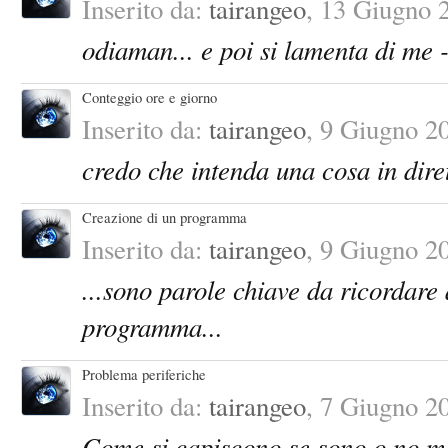
Inserito da:
tairangeo
,
13 Giugno 
odiaman... e poi si lamenta di me -
Conteggio ore e giorno
Inserito da:
tairangeo
,
9 Giugno 2
credo che intenda una cosa in dire
Creazione di un programma
Inserito da:
tairangeo
,
9 Giugno 2
...sono parole chiave da ricordare
programma...
Problema periferiche
Inserito da:
tairangeo
,
7 Giugno 2
Come si capiscono se sono o no m