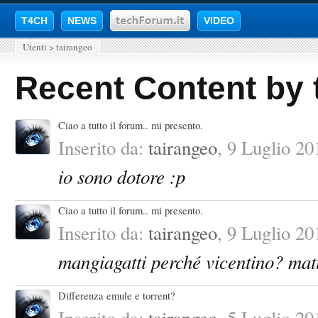
T4CH
NEWS
VIDEO
Utenti
>
tairangeo
Recent Content by 
Ciao a tutto il forum.. mi presento.
Inserito da:
tairangeo
,
9 Luglio 20
io sono dotore :p
Ciao a tutto il forum.. mi presento.
Inserito da:
tairangeo
,
9 Luglio 20
mangiagatti perché vicentino? ma
Differenza emule e torrent?