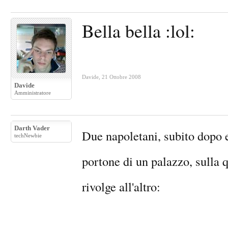
Bella bella :lol:
Davide
,
21 Ottobre 2008
Davide
Amministratore
Darth Vader
Due napoletani, subito dopo e
techNewbie
portone di un palazzo, sulla q
rivolge all'altro: