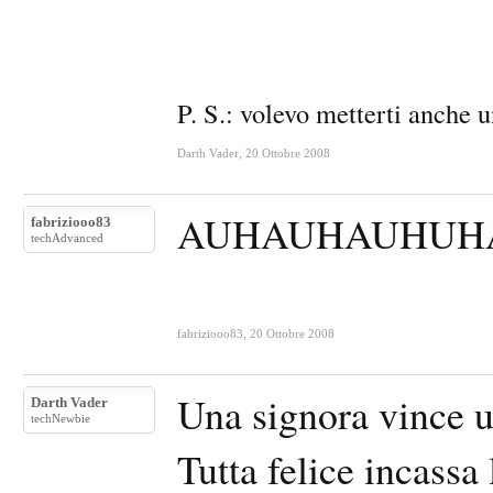
P. S.: volevo metterti anche u
Darth Vader
,
20 Ottobre 2008
AUHAUHAUHUHAUH!
fabriziooo83
techAdvanced
fabriziooo83
,
20 Ottobre 2008
Una signora vince u
Darth Vader
techNewbie
Tutta felice incass