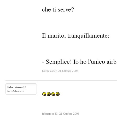
che ti serve?
Il marito, tranquillamente:
- Semplice! Io ho l'unico airb
Darth Vader
,
21 Ottobre 2008
fabriziooo83
techAdvanced
fabriziooo83
,
21 Ottobre 2008