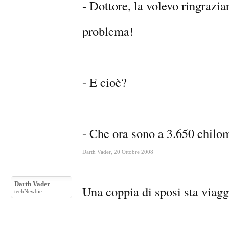
- Dottore, la volevo ringrazia
problema!
- E cioè?
- Che ora sono a 3.650 chilom
Darth Vader
,
20 Ottobre 2008
Darth Vader
Una coppia di sposi sta viagg
techNewbie