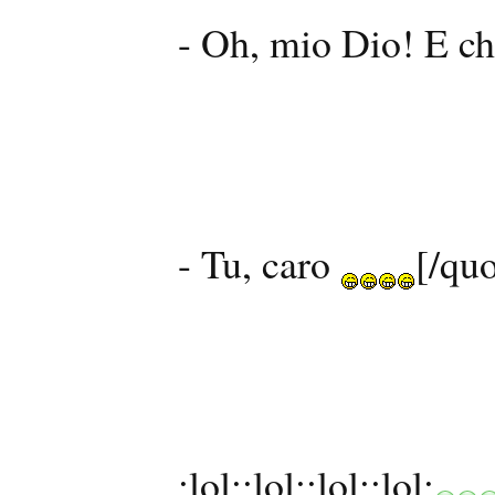
- Oh, mio Dio! E chi
- Tu, caro
[/quo
:lol::lol::lol::lol: