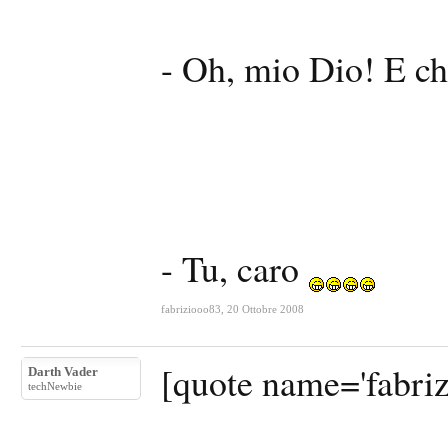
- Oh, mio Dio! E chi
- Tu, caro
fabriziooo83
,
20 Ottobre 2008
[quote name='fabriz
Darth Vader
techNewbie