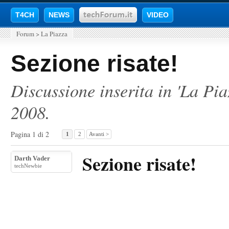
T4CH
NEWS
VIDEO
Forum
>
La Piazza
Sezione risate!
Discussione inserita in '
La Pia
2008
.
Pagina 1 di 2
1
2
Avanti >
Sezione risate!
Darth Vader
techNewbie