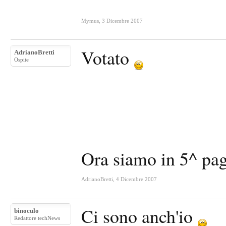
Mymus
,
3 Dicembre 2007
Votato
AdrianoBretti
Ospite
Ora siamo in 5^ pa
AdrianoBretti
,
4 Dicembre 2007
Ci sono anch'io
binoculo
Redattore techNews