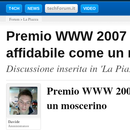
T4CH
NEWS
VIDEO
Forum
>
La Piazza
Premio WWW 2007 d
affidabile come un
Discussione inserita in '
La Pia
Premio WWW 2007 d
un moscerino
Davide
Amministratore