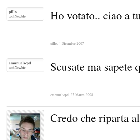
Ho votato.. ciao a tut
pillo
techNewbie
pillo
,
4 Dicembre 2007
Scusate ma sapete q
emanuelwpd
techNewbie
emanuelwpd
,
27 Marzo 2008
Credo che riparta all