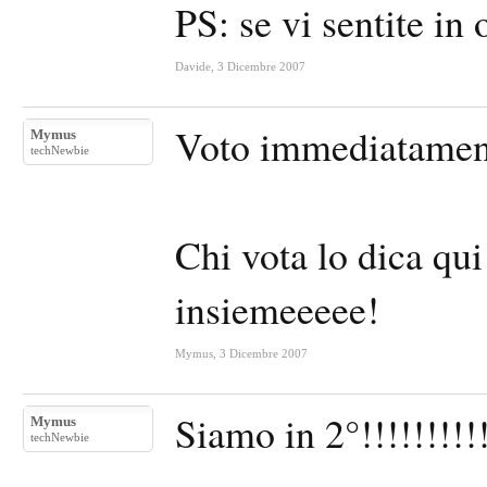
PS: se vi sentite in
Davide
,
3 Dicembre 2007
Voto immediatame
Mymus
techNewbie
Chi vota lo dica qu
insiemeeeee!
Mymus
,
3 Dicembre 2007
Siamo in 2°!!!!!!!!!!
Mymus
techNewbie