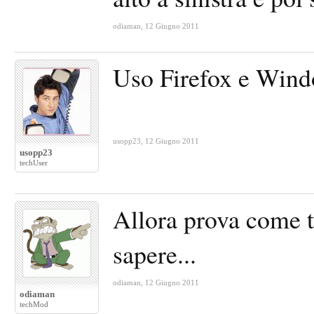
odiaman
,
12 Giugno 2011
Uso Firefox e Windo
usopp23
,
12 Giugno 2011
usopp23
techUser
Allora prova come t
sapere...
odiaman
,
12 Giugno 2011
odiaman
techMod