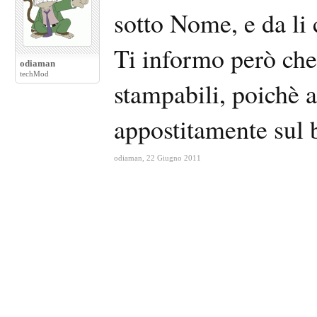
sotto Nome, e da li 
Ti informo però ch
odiaman
techMod
stampabili, poichè 
appostitamente sul 
odiaman
,
22 Giugno 2011