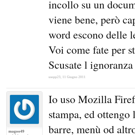
incollo su un docume
viene bene, però ca
word escono delle let
Voi come fate per s
Scusate l ignoranza 
usopp23
,
11 Giugno 2011
Io uso Mozilla Firef
stampa, ed ottengo 
barre, menù od altr
magoo49