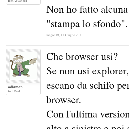
techAdvanced
Non ho fatto alcuna
"stampa lo sfondo".
magoo49
,
11 Giugno 2011
Che browser usi?
Se non usi explorer
escano da schifo pe
odiaman
techMod
browser.
Con l'ultima version
alto a sinistra e poi