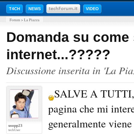
T4CH
NEWS
VIDEO
Forum
>
La Piazza
Domanda su come 
internet...?????
Discussione inserita in '
La Pia
SALVE A TUTTI, q
pagina che mi intere
generalmente viene m
usopp23
techUser