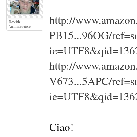
http://www.amazon
Davide
Amministratore
PB15...96OG/ref=s
ie=UTF8&qid=136
http://www.amazon
V673...5APC/ref=s
ie=UTF8&qid=136
Ciao!