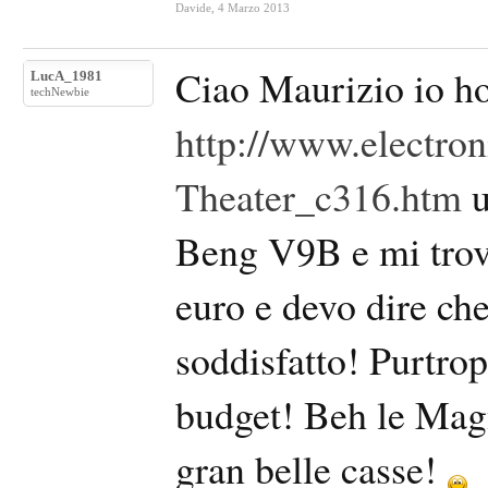
Davide
,
4 Marzo 2013
Ciao Maurizio io h
LucA_1981
techNewbie
http://www.electron
Theater_c316.htm
u
Beng V9B e mi trovo
euro e devo dire ch
soddisfatto! Purtro
budget! Beh le Mag
gran belle casse!