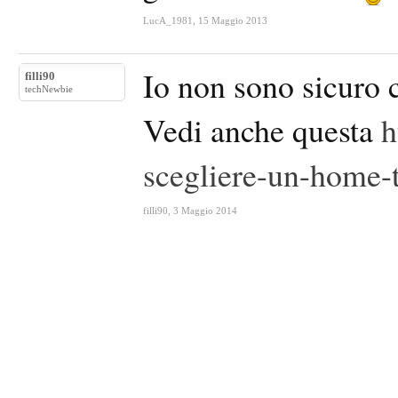
LucA_1981
,
15 Maggio 2013
Io non sono sicuro c
filli90
techNewbie
Vedi anche questa
h
scegliere-un-home-t
filli90
,
3 Maggio 2014