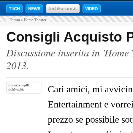
T4CH
NEWS
VIDEO
Forum
>
Home Theater
Consigli Acquisto
Discussione inserita in '
Home 
2013
.
maurizioplll
Cari amici, mi avvici
techNewbie
Entertainment e vorrei
prezzo se possibile sot