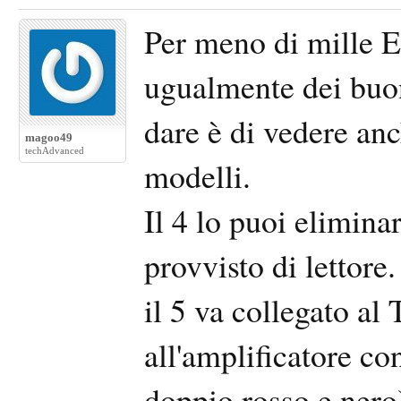
Per meno di mille E
ugualmente dei buoni
dare è di vedere anch
magoo49
techAdvanced
modelli.
Il 4 lo puoi elimina
provvisto di lettore.
il 5 va collegato al 
all'amplificatore co
doppio rosso e nero