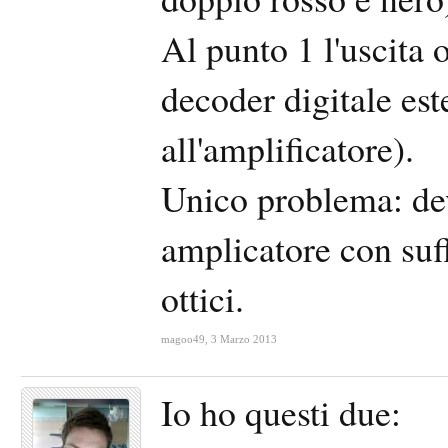
Al punto 1 l'uscita o
decoder digitale est
all'amplificatore).
Unico problema: dev
amplicatore con suff
ottici.
magoo49
,
3 Marzo 2013
Io ho questi due: