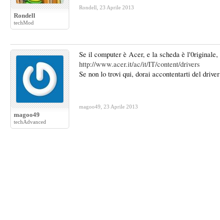
Rondell
,
23 Aprile 2013
Rondell
techMod
Se il computer è Acer, e la scheda è l'0riginale,
http://www.acer.it/ac/it/IT/content/drivers
Se non lo trovi qui, dorai accontentarti del drive
magoo49
,
23 Aprile 2013
magoo49
techAdvanced