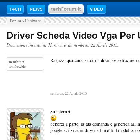
T4CH
NEWS
VIDEO
Forum
>
Hardware
Driver Scheda Video Vga Per
Discussione inserita in '
Hardware
' da
nembruz
,
22 Aprile 2013
.
Ragazzi qualcuno sa dirmi dove posso trovare i
nembruz
techNewbie
nembruz
,
22 Aprile 2013
Su internet
Scherzi a parte, la tua domanda è generica all'i
google scrivi acer driver e li metti il modello, 